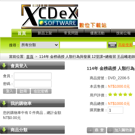
首頁
新品上架
常見問題
優惠活動
技術公報
高級搜索
搜尋：
當前位置:
首頁
>
114年 金榜函授 人類行為與發展 12堂課+總複習 王品曦老師 含
會員登入
114年 金榜函授 人類行為
會員：
商品貨號：DVD_2206-5
密碼：
本店售價：
NT$1000.0元
用戶評價：
我的購物車
商品總價：
NT$1000.0元
購買數量：
您的購物車中有 0 件商品，總計金額
NT$0.00元
商品分類