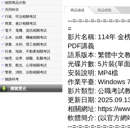
✅
細部商品分類
✅
共同科目
商品描述
商品標籤
✅
行政、司法相關考試
--=-=-=-=-=-=-=-=-=-
✅
商業、會計相關考試
=
✅
電子、電機、資訊相關考試
影片名稱: 114年 
✅
土木、結構、機械相關考試
✅
PDF講義
測量、水利、環工相關考試
✅
社會、地政、不動產相關考試
語系版本: 繁體中文
✅
物理、化學、插醫。私醫考試
光碟片數: 5片裝(單面
✅
教育、觀光、心理相關考試
安裝說明: MP4檔
✅
警察、消防、法類相關考試
✅
鐵路特考
作業平臺: Windows 7/
瀏覽歷史
影片類型: 公職考試
更新日期: 2025.09.1
相關網址: https://www.
軟體簡介: (以官方網
--=-=-=-=-=-=-=-=-=-