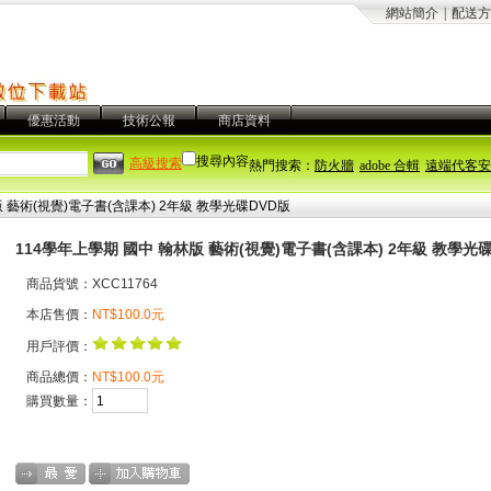
網站簡介
|
配送方
優惠活動
技術公報
商店資料
搜尋內容
高級搜索
熱門搜索：
防火牆
adobe 合輯
遠端代客安
 藝術(視覺)電子書(含課本) 2年級 教學光碟DVD版
114學年上學期 國中 翰林版 藝術(視覺)電子書(含課本) 2年級 教學光
商品貨號：XCC11764
本店售價：
NT$100.0元
用戶評價：
商品總價：
NT$100.0元
購買數量：