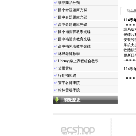
✅
細部商品分類
✅
國小命題題庫光碟
商品
✅
國中命題題庫光碟
114學
✅
高中命題題庫光碟
--=-=-=
語系版
✅
國小補習班教學光碟
光碟片
✅
國中補習班教育光碟
安裝說
系統支援：
✅
高中補習班教學光碟
軟體類
✅
林晟老師數學
更新日期：
--=-=-=
✅
Udemy 線上課程綜合教學
✅
艾爾雲校
114學
✅
行動補習網
--=-=-=
✅
寰宇名師學院
✅
翰林雲端學院
瀏覽歷史