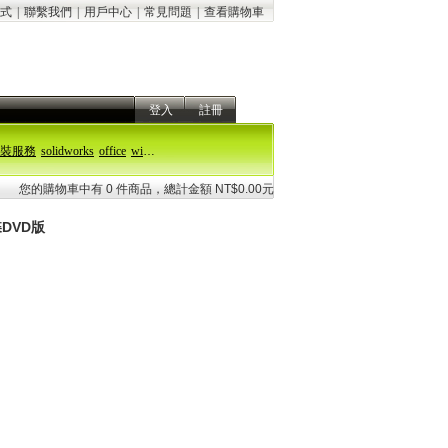
式
|
聯繫我們
|
用戶中心
|
常見問題
|
查看購物車
登入
註冊
裝服務
solidworks
office
windows 11
您的購物車中有 0 件商品，總計金額 NT$0.00元
碟DVD版