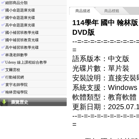
✅
細部商品分類
✅
國小命題題庫光碟
商品描述
商品標籤
✅
國中命題題庫光碟
114學年 國中 翰林
✅
高中命題題庫光碟
DVD版
✅
國小補習班教學光碟
--=-=-=-=-=-=-=-=-=-
✅
國中補習班教育光碟
✅
高中補習班教學光碟
=
✅
林晟老師數學
語系版本：中文版
✅
Udemy 線上課程綜合教學
光碟片數：單片裝
✅
艾爾雲校
安裝說明：直接安裝
✅
行動補習網
✅
寰宇名師學院
系統支援：Windows 7/8
✅
翰林雲端學院
軟體類型：教育軟體
瀏覽歷史
更新日期：2025.07.
--=-=-=-=-=-=-=-=-=-
=