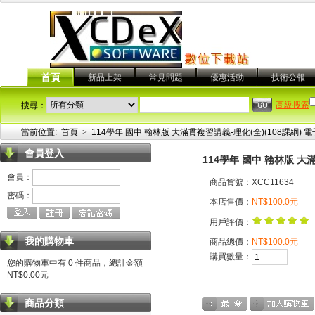
首頁
新品上架
常見問題
優惠活動
技術公報
高級搜索
搜尋：
當前位置:
首頁
>
114學年 國中 翰林版 大滿貫複習講義-理化(全)(108課綱)
會員登入
114學年 國中 翰林版 大
會員：
商品貨號：XCC11634
密碼：
本店售價：
NT$100.0元
用戶評價：
我的購物車
商品總價：
NT$100.0元
購買數量：
您的購物車中有 0 件商品，總計金額
NT$0.00元
商品分類