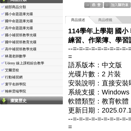
✅
細部商品分類
✅
國小命題題庫光碟
商品描述
商品標籤
✅
國中命題題庫光碟
✅
高中命題題庫光碟
114學年上學期 國
✅
國小補習班教學光碟
練習、作業簿、學習評量
✅
國中補習班教育光碟
--=-=-=-=-=-=-=-=-=-
✅
高中補習班教學光碟
=
✅
林晟老師數學
✅
Udemy 線上課程綜合教學
語系版本：中文版
✅
艾爾雲校
光碟片數：2 片裝
✅
行動補習網
安裝說明：直接安裝
✅
寰宇名師學院
系統支援：Windows 7/8
✅
翰林雲端學院
軟體類型：教育軟體
瀏覽歷史
更新日期：2025.07.
--=-=-=-=-=-=-=-=-=-
=