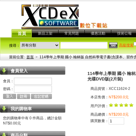
首頁
新品上架
常見問題
優惠活動
技術公報
高級搜索
搜尋：
當前位置:
首頁
>
114學年上學期 國小 翰林版 自然科學電子書(含課本、習作
會員登入
114學年上學期 國小 
光碟DVD版(2片裝)
會員：
商品貨號：XCC11624-2
密碼：
本店售價：
NT$200.0元
用戶評價：
我的購物車
商品總價：
NT$200.0元
您的購物車中有 0 件商品，總計金額
購買數量：
NT$0.00元
商品分類