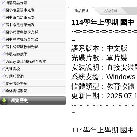
✅
細部商品分類
✅
國小命題題庫光碟
商品描述
商品標籤
✅
國中命題題庫光碟
114學年上學期 國中
✅
高中命題題庫光碟
--=-=-=-=-=-=-=-=-=-
✅
國小補習班教學光碟
=
✅
國中補習班教育光碟
✅
語系版本：中文版
高中補習班教學光碟
✅
林晟老師數學
光碟片數：單片裝
✅
Udemy 線上課程綜合教學
安裝說明：直接安裝
✅
艾爾雲校
系統支援：Windows 7/8
✅
行動補習網
✅
寰宇名師學院
軟體類型：教育軟體
✅
翰林雲端學院
更新日期：2025.07.
瀏覽歷史
--=-=-=-=-=-=-=-=-=-
=
114學年上學期 國中