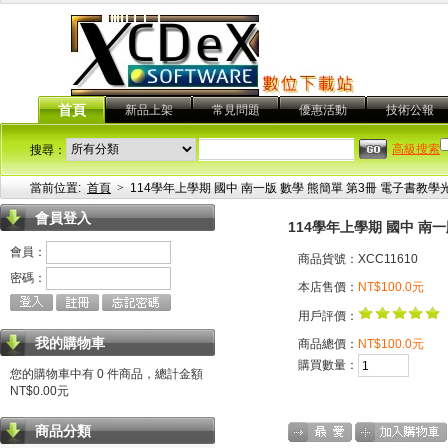
首頁
新品上架
常見問題
優惠活動
技術公報
高級搜索
搜尋：
當前位置:
首頁
>
114學年上學期 國中 南一版 數學 熊簡單 第3冊 電子書教學
會員登入
114學年上學期 國中 南
會員：
商品貨號：XCC11610
密碼：
本店售價：
NT$100.0元
用戶評價：
我的購物車
商品總價：
NT$100.0元
購買數量：
您的購物車中有 0 件商品，總計金額
NT$0.00元
商品分類