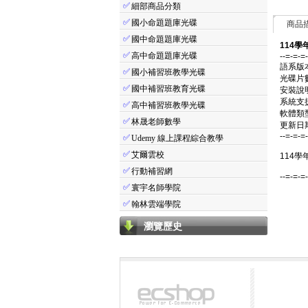
✅
細部商品分類
✅
國小命題題庫光碟
商品
✅
國中命題題庫光碟
114學
✅
高中命題題庫光碟
--=-=-=
語系版
✅
國小補習班教學光碟
光碟片
✅
國中補習班教育光碟
安裝說
系統支援：
✅
高中補習班教學光碟
軟體類
✅
林晟老師數學
更新日期：
--=-=-=
✅
Udemy 線上課程綜合教學
✅
艾爾雲校
114學
✅
行動補習網
--=-=-=
✅
寰宇名師學院
✅
翰林雲端學院
瀏覽歷史