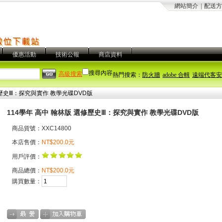
網站簡介
|
配送方
優惠活動
技術公報
商店資料
搜尋內容
高級搜索
熱門搜索：
防火牆
adobe 合輯
遠端代客安
修歷史Ⅲ：探究與實作 教學光碟DVD版
114學年 高中 翰林版 選修歷史Ⅲ：探究與實作 教學光碟DVD版
商品貨號：XXC14800
本店售價：
NT$200.0元
用戶評價：
商品總價：
NT$200.0元
購買數量：