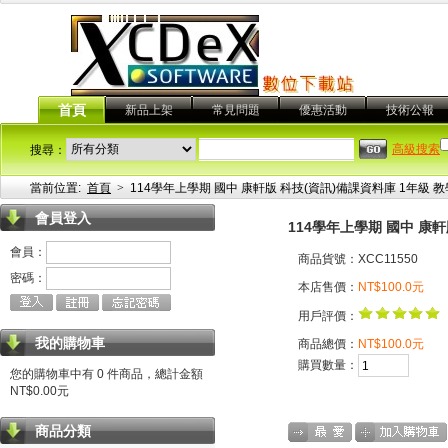
首頁
新品上架
常見問題
優惠活動
技術公報
高級搜索
搜尋：
當前位置:
首頁
>
114學年上學期 國中 康軒版 科技(資訊)備課資料庫 1年級 
會員登入
114學年上學期 國中 康軒
會員：
商品貨號：XCC11550
密碼：
本店售價：
NT$100.0元
用戶評價：
我的購物車
商品總價：
NT$100.0元
購買數量：
您的購物車中有 0 件商品，總計金額
NT$0.00元
商品分類