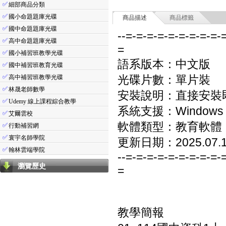
✅
細部商品分類
✅
國小命題題庫光碟
商品描述
商品標籤
✅
國中命題題庫光碟
--=-=-=-=-=-=-=-=-=-
✅
高中命題題庫光碟
=
✅
國小補習班教學光碟
語系版本：中文版
✅
國中補習班教育光碟
✅
光碟片數：單片裝
高中補習班教學光碟
✅
林晟老師數學
安裝說明：直接安裝
✅
Udemy 線上課程綜合教學
系統支援：Windows 7/8
✅
艾爾雲校
軟體類型：教育軟體
✅
行動補習網
✅
寰宇名師學院
更新日期：2025.07.
✅
翰林雲端學院
--=-=-=-=-=-=-=-=-=-
瀏覽歷史
=
教學簡報