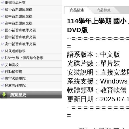
✅
細部商品分類
✅
國小命題題庫光碟
商品描述
商品標籤
✅
國中命題題庫光碟
114學年上學期 國小
✅
高中命題題庫光碟
DVD版
✅
國小補習班教學光碟
--=-=-=-=-=-=-=-=-=-
✅
國中補習班教育光碟
✅
高中補習班教學光碟
=
✅
林晟老師數學
語系版本：中文版
✅
Udemy 線上課程綜合教學
光碟片數：單片裝
✅
艾爾雲校
安裝說明：直接安裝
✅
行動補習網
✅
寰宇名師學院
系統支援：Windows 7/8
✅
翰林雲端學院
軟體類型：教育軟體
瀏覽歷史
更新日期：2025.07.
--=-=-=-=-=-=-=-=-=-
=