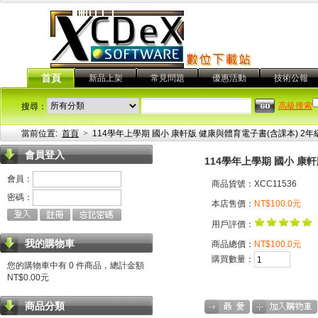
首頁
新品上架
常見問題
優惠活動
技術公報
高級搜索
搜尋：
當前位置:
首頁
>
114學年上學期 國小 康軒版 健康與體育電子書(含課本) 2年
會員登入
114學年上學期 國小 康
會員：
商品貨號：XCC11536
密碼：
本店售價：
NT$100.0元
用戶評價：
我的購物車
商品總價：
NT$100.0元
購買數量：
您的購物車中有 0 件商品，總計金額
NT$0.00元
商品分類