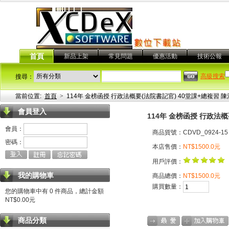
首頁
新品上架
常見問題
優惠活動
技術公報
高級搜索
搜尋：
當前位置:
首頁
>
114年 金榜函授 行政法概要(法院書記官) 40堂課+總複習 陳治
會員登入
114年 金榜函授 行政法概
會員：
商品貨號：CDVD_0924-15
密碼：
本店售價：
NT$1500.0元
用戶評價：
我的購物車
商品總價：
NT$1500.0元
購買數量：
您的購物車中有 0 件商品，總計金額
NT$0.00元
商品分類