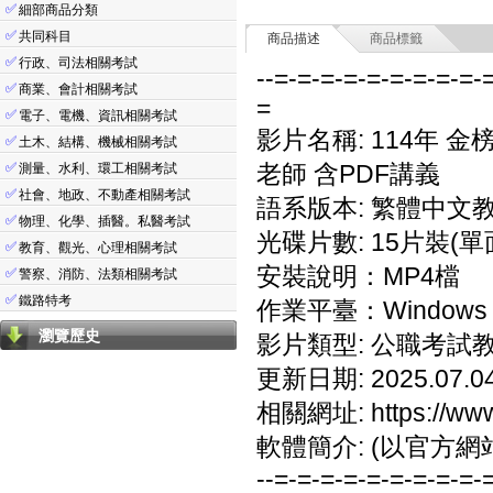
✅
細部商品分類
✅
共同科目
商品描述
商品標籤
✅
行政、司法相關考試
--=-=-=-=-=-=-=-=-=-
✅
商業、會計相關考試
=
✅
電子、電機、資訊相關考試
影片名稱: 114年 
✅
土木、結構、機械相關考試
✅
老師 含PDF講義
測量、水利、環工相關考試
✅
社會、地政、不動產相關考試
語系版本: 繁體中文
✅
物理、化學、插醫。私醫考試
光碟片數: 15片裝(單
✅
教育、觀光、心理相關考試
安裝說明：MP4檔
✅
警察、消防、法類相關考試
✅
鐵路特考
作業平臺：Windows 7/
瀏覽歷史
影片類型: 公職考試
更新日期: 2025.07.0
相關網址: https://www.
軟體簡介: (以官方網
--=-=-=-=-=-=-=-=-=-