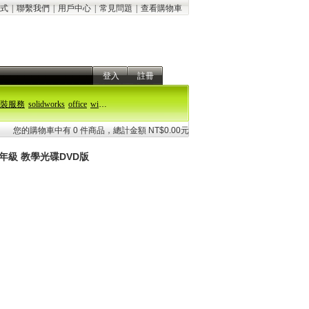
式
|
聯繫我們
|
用戶中心
|
常見問題
|
查看購物車
登入
註冊
裝服務
solidworks
office
windows 11
您的購物車中有 0 件商品，總計金額 NT$0.00元
1年級 教學光碟DVD版