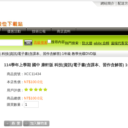
網站簡介
|
配送方
優惠活動
技術公報
商店資料
搜尋內容
高級搜索
熱門搜索：
防火牆
adobe 合輯
遠端代客安
版 科技(資訊)電子書(含課本、習作含解答) 1年級 教學光碟DVD版
114學年上學期 國中 康軒版 科技(資訊)電子書(含課本、習作含解答) 
商品貨號：XCC11434
本店售價：
NT$100.0元
用戶評價：
商品總價：
NT$100.0元
購買數量：