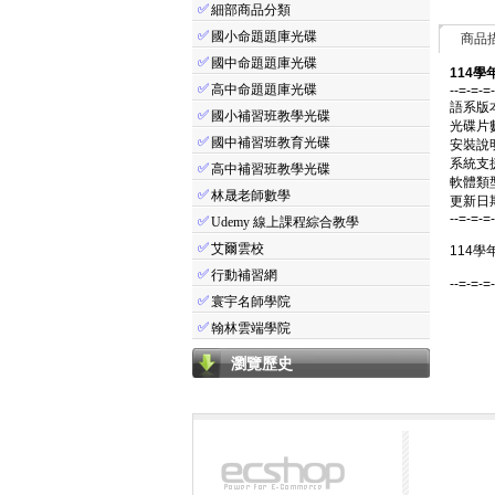
✅
細部商品分類
✅
國小命題題庫光碟
商品
✅
國中命題題庫光碟
114學
✅
高中命題題庫光碟
--=-=-=
語系版
✅
國小補習班教學光碟
光碟片
✅
國中補習班教育光碟
安裝說
系統支援：
✅
高中補習班教學光碟
軟體類
✅
林晟老師數學
更新日期：
--=-=-=
✅
Udemy 線上課程綜合教學
✅
艾爾雲校
114學
✅
行動補習網
--=-=-=
✅
寰宇名師學院
✅
翰林雲端學院
瀏覽歷史