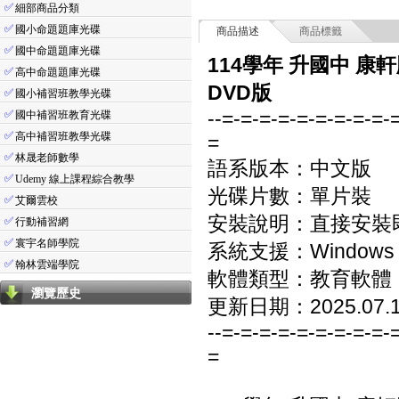
✅
細部商品分類
✅
國小命題題庫光碟
商品描述
商品標籤
✅
國中命題題庫光碟
114學年 升國中 康
✅
高中命題題庫光碟
DVD版
✅
國小補習班教學光碟
--=-=-=-=-=-=-=-=-=-
✅
國中補習班教育光碟
✅
高中補習班教學光碟
=
✅
林晟老師數學
語系版本：中文版
✅
Udemy 線上課程綜合教學
光碟片數：單片裝
✅
艾爾雲校
安裝說明：直接安裝
✅
行動補習網
✅
寰宇名師學院
系統支援：Windows 7/8
✅
翰林雲端學院
軟體類型：教育軟體
瀏覽歷史
更新日期：2025.07.
--=-=-=-=-=-=-=-=-=-
=