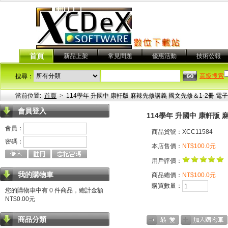
首頁
新品上架
常見問題
優惠活動
技術公報
高級搜索
搜尋：
當前位置:
首頁
>
114學年 升國中 康軒版 麻辣先修講義 國文先修＆1-2冊 電
會員登入
114學年 升國中 康軒版
會員：
商品貨號：XCC11584
密碼：
本店售價：
NT$100.0元
用戶評價：
我的購物車
商品總價：
NT$100.0元
購買數量：
您的購物車中有 0 件商品，總計金額
NT$0.00元
商品分類