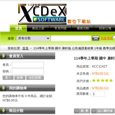
首頁
新品上架
常見問題
優惠活動
技術公報
高級搜索
搜尋：
當前位置:
首頁
>
114學年上學期 國中 康軒版 公民備課素材庫 1年級 教學光碟
會員登入
114學年上學期 國中 康
會員：
商品貨號：XCC11427
密碼：
本店售價：
NT$100.0元
用戶評價：
我的購物車
商品總價：
NT$100.0元
購買數量：
您的購物車中有 0 件商品，總計金額
NT$0.00元
商品分類