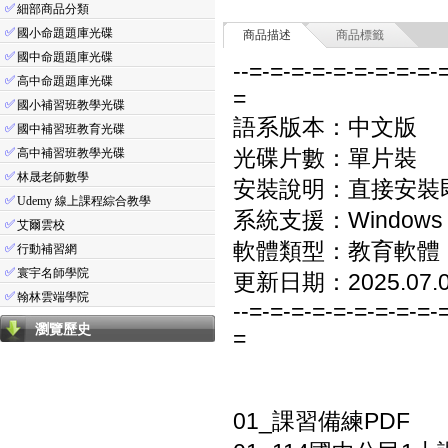
✅
細部商品分類
✅
國小命題題庫光碟
商品描述
商品標籤
✅
國中命題題庫光碟
--=-=-=-=-=-=-=-=-=-
✅
高中命題題庫光碟
=
✅
國小補習班教學光碟
語系版本：中文版
✅
國中補習班教育光碟
✅
光碟片數：單片裝
高中補習班教學光碟
✅
林晟老師數學
安裝說明：直接安裝
✅
Udemy 線上課程綜合教學
系統支援：Windows 7/8
✅
艾爾雲校
軟體類型：教育軟體
✅
行動補習網
✅
寰宇名師學院
更新日期：2025.07.
✅
翰林雲端學院
--=-=-=-=-=-=-=-=-=-
瀏覽歷史
=
01_課習備練PDF