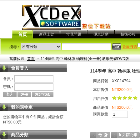
首頁
新品上架
常見問題
優惠活動
技術公報
高級搜索
搜尋：
當前位置:
首頁
>
114學年 高中 翰林版 物理科(全一冊) 教學光碟DVD版
會員登入
114學年 高中 翰林版 物
會員：
商品貨號：XXC14794
密碼：
本店售價：
NT$200.0元
用戶評價：
我的購物車
商品總價：
NT$200.0元
購買數量：
您的購物車中有 0 件商品，總計金額
NT$0.00元
商品分類