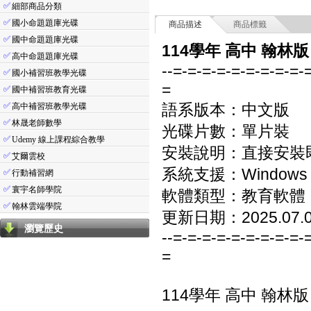
✅
細部商品分類
✅
國小命題題庫光碟
商品描述
商品標籤
✅
國中命題題庫光碟
114學年 高中 翰林
✅
高中命題題庫光碟
--=-=-=-=-=-=-=-=-=-
✅
國小補習班教學光碟
=
✅
國中補習班教育光碟
✅
語系版本：中文版
高中補習班教學光碟
✅
林晟老師數學
光碟片數：單片裝
✅
Udemy 線上課程綜合教學
安裝說明：直接安裝
✅
艾爾雲校
系統支援：Windows 7/8
✅
行動補習網
✅
寰宇名師學院
軟體類型：教育軟體
✅
翰林雲端學院
更新日期：2025.07.
瀏覽歷史
--=-=-=-=-=-=-=-=-=-
=
114學年 高中 翰林