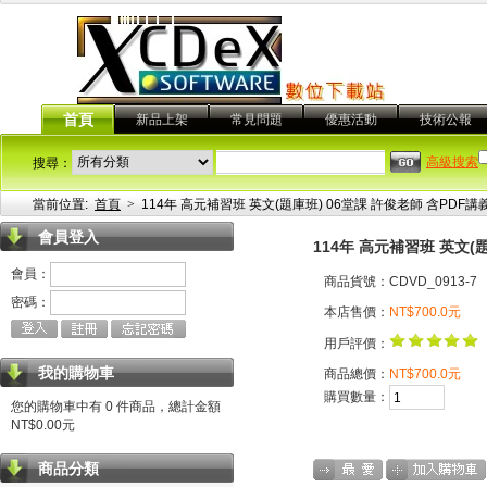
首頁
新品上架
常見問題
優惠活動
技術公報
高級搜索
搜尋：
當前位置:
首頁
>
114年 高元補習班 英文(題庫班) 06堂課 許俊老師 含PDF講義
會員登入
114年 高元補習班 英文(題
會員：
商品貨號：CDVD_0913-7
密碼：
本店售價：
NT$700.0元
用戶評價：
我的購物車
商品總價：
NT$700.0元
購買數量：
您的購物車中有 0 件商品，總計金額
NT$0.00元
商品分類