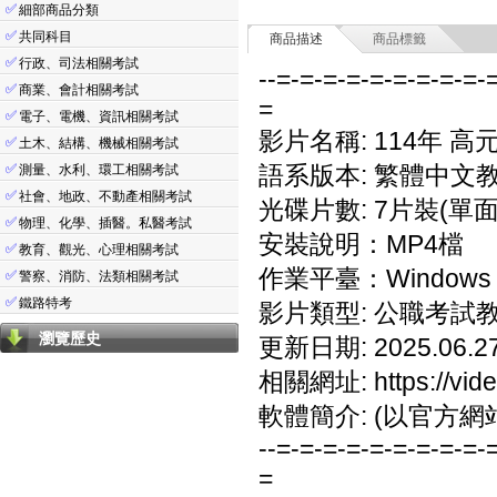
✅
細部商品分類
✅
共同科目
商品描述
商品標籤
✅
行政、司法相關考試
--=-=-=-=-=-=-=-=-=-
✅
商業、會計相關考試
=
✅
電子、電機、資訊相關考試
影片名稱: 114年 高
✅
土木、結構、機械相關考試
✅
語系版本: 繁體中文
測量、水利、環工相關考試
✅
社會、地政、不動產相關考試
光碟片數: 7片裝(單面
✅
物理、化學、插醫。私醫考試
安裝說明：MP4檔
✅
教育、觀光、心理相關考試
作業平臺：Windows 7/
✅
警察、消防、法類相關考試
✅
鐵路特考
影片類型: 公職考試
瀏覽歷史
更新日期: 2025.06.2
相關網址: https://vide
軟體簡介: (以官方網
--=-=-=-=-=-=-=-=-=-
=