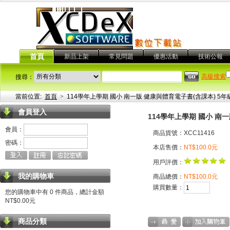
首頁
新品上架
常見問題
優惠活動
技術公報
高級搜索
搜尋：
當前位置:
首頁
>
114學年上學期 國小 南一版 健康與體育電子書(含課本) 5年
會員登入
114學年上學期 國小 南
會員：
商品貨號：XCC11416
密碼：
本店售價：
NT$100.0元
用戶評價：
我的購物車
商品總價：
NT$100.0元
購買數量：
您的購物車中有 0 件商品，總計金額
NT$0.00元
商品分類