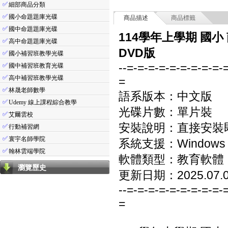
✅
細部商品分類
✅
國小命題題庫光碟
商品描述
商品標籤
✅
國中命題題庫光碟
114學年上學期 國小
✅
高中命題題庫光碟
DVD版
✅
國小補習班教學光碟
--=-=-=-=-=-=-=-=-=-
✅
國中補習班教育光碟
✅
高中補習班教學光碟
=
✅
林晟老師數學
語系版本：中文版
✅
Udemy 線上課程綜合教學
光碟片數：單片裝
✅
艾爾雲校
安裝說明：直接安裝
✅
行動補習網
✅
寰宇名師學院
系統支援：Windows 7/8
✅
翰林雲端學院
軟體類型：教育軟體
瀏覽歷史
更新日期：2025.07.
--=-=-=-=-=-=-=-=-=-
=