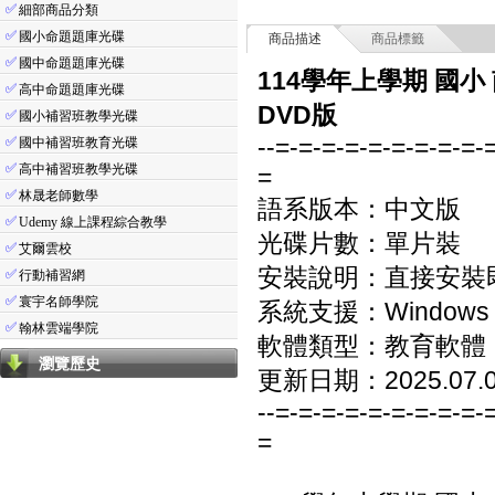
✅
細部商品分類
✅
國小命題題庫光碟
商品描述
商品標籤
✅
國中命題題庫光碟
114學年上學期 國小
✅
高中命題題庫光碟
DVD版
✅
國小補習班教學光碟
--=-=-=-=-=-=-=-=-=-
✅
國中補習班教育光碟
✅
高中補習班教學光碟
=
✅
林晟老師數學
語系版本：中文版
✅
Udemy 線上課程綜合教學
光碟片數：單片裝
✅
艾爾雲校
安裝說明：直接安裝
✅
行動補習網
✅
寰宇名師學院
系統支援：Windows 7/8
✅
翰林雲端學院
軟體類型：教育軟體
瀏覽歷史
更新日期：2025.07.
--=-=-=-=-=-=-=-=-=-
=