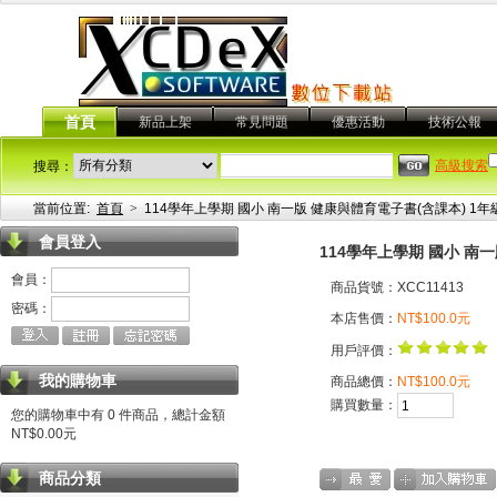
首頁
新品上架
常見問題
優惠活動
技術公報
高級搜索
搜尋：
當前位置:
首頁
>
114學年上學期 國小 南一版 健康與體育電子書(含課本) 1年
會員登入
114學年上學期 國小 南
會員：
商品貨號：XCC11413
密碼：
本店售價：
NT$100.0元
用戶評價：
我的購物車
商品總價：
NT$100.0元
購買數量：
您的購物車中有 0 件商品，總計金額
NT$0.00元
商品分類