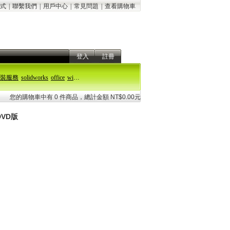
式
|
聯繫我們
|
用戶中心
|
常見問題
|
查看購物車
登入
註冊
裝服務
solidworks
office
windows 11
您的購物車中有 0 件商品，總計金額 NT$0.00元
DVD版