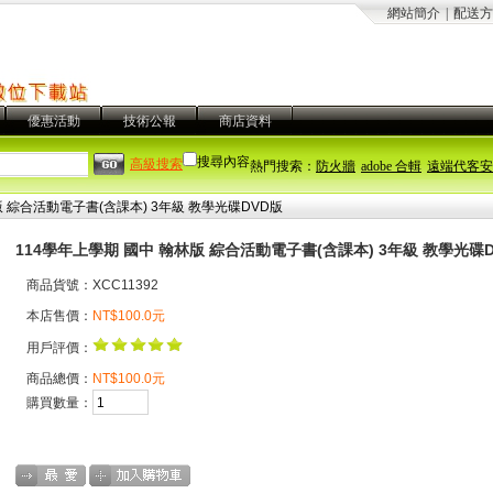
網站簡介
|
配送方
優惠活動
技術公報
商店資料
搜尋內容
高級搜索
熱門搜索：
防火牆
adobe 合輯
遠端代客安
版 綜合活動電子書(含課本) 3年級 教學光碟DVD版
114學年上學期 國中 翰林版 綜合活動電子書(含課本) 3年級 教學光碟
商品貨號：XCC11392
本店售價：
NT$100.0元
用戶評價：
商品總價：
NT$100.0元
購買數量：