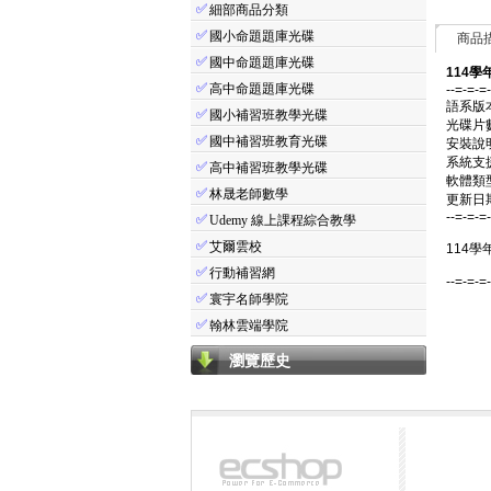
✅
細部商品分類
✅
國小命題題庫光碟
商品
✅
國中命題題庫光碟
114學
✅
高中命題題庫光碟
--=-=-=
語系版
✅
國小補習班教學光碟
光碟片
✅
國中補習班教育光碟
安裝說
系統支援：
✅
高中補習班教學光碟
軟體類
✅
林晟老師數學
更新日期：
--=-=-=
✅
Udemy 線上課程綜合教學
✅
艾爾雲校
114學
✅
行動補習網
--=-=-=
✅
寰宇名師學院
✅
翰林雲端學院
瀏覽歷史