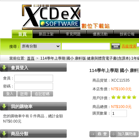
首頁
新品上架
常見問題
優惠活動
技術公報
高級搜索
搜尋：
當前位置:
首頁
>
114學年上學期 國小 康軒版 健康與體育電子書(含課本) 1年
會員登入
114學年上學期 國小 康
會員：
商品貨號：XCC11535
密碼：
本店售價：
NT$100.0元
用戶評價：
我的購物車
商品總價：
NT$100.0元
購買數量：
您的購物車中有 0 件商品，總計金額
NT$0.00元
商品分類