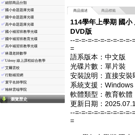
✅
細部商品分類
✅
國小命題題庫光碟
商品描述
商品標籤
✅
國中命題題庫光碟
114學年上學期 國小
✅
高中命題題庫光碟
DVD版
✅
國小補習班教學光碟
--=-=-=-=-=-=-=-=-=-
✅
國中補習班教育光碟
✅
高中補習班教學光碟
=
✅
林晟老師數學
語系版本：中文版
✅
Udemy 線上課程綜合教學
光碟片數：單片裝
✅
艾爾雲校
安裝說明：直接安裝
✅
行動補習網
✅
寰宇名師學院
系統支援：Windows 7/8
✅
翰林雲端學院
軟體類型：教育軟體
瀏覽歷史
更新日期：2025.07.
--=-=-=-=-=-=-=-=-=-
=