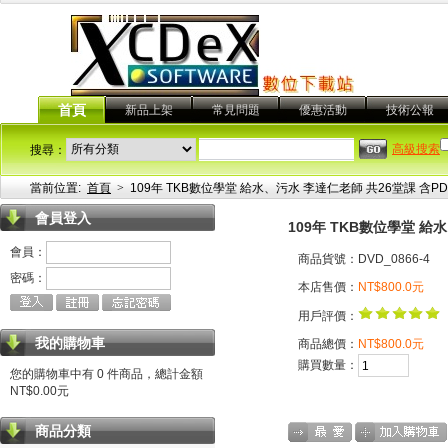
首頁
新品上架
常見問題
優惠活動
技術公報
高級搜索
搜尋：
當前位置:
首頁
>
109年 TKB數位學堂 給水、污水 李達仁老師 共26堂課 含PDF
會員登入
109年 TKB數位學堂 給水
會員：
商品貨號：DVD_0866-4
密碼：
本店售價：
NT$800.0元
用戶評價：
我的購物車
商品總價：
NT$800.0元
購買數量：
您的購物車中有 0 件商品，總計金額
NT$0.00元
商品分類