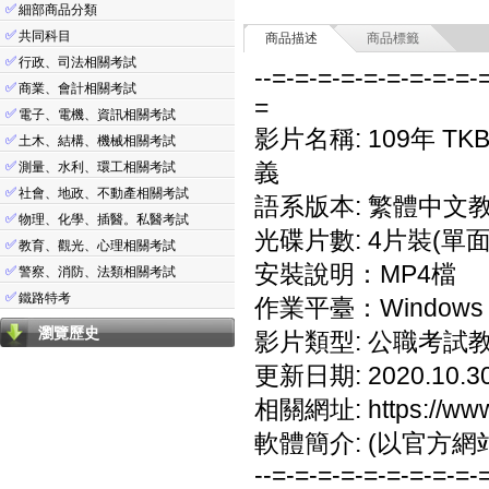
✅
細部商品分類
✅
共同科目
商品描述
商品標籤
✅
行政、司法相關考試
--=-=-=-=-=-=-=-=-=-
✅
商業、會計相關考試
=
✅
電子、電機、資訊相關考試
影片名稱: 109年 T
✅
土木、結構、機械相關考試
✅
義
測量、水利、環工相關考試
✅
社會、地政、不動產相關考試
語系版本: 繁體中文
✅
物理、化學、插醫。私醫考試
光碟片數: 4片裝(單面
✅
教育、觀光、心理相關考試
安裝說明：MP4檔
✅
警察、消防、法類相關考試
✅
鐵路特考
作業平臺：Windows 7
瀏覽歷史
影片類型: 公職考試
更新日期: 2020.10.3
相關網址: https://www.
軟體簡介: (以官方網
--=-=-=-=-=-=-=-=-=-