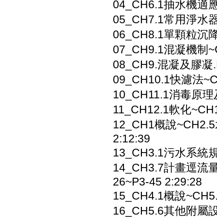
04_CH6.1抽水機適應用
05_CH7.1常用淨水器處理
06_CH8.1單顆粒沉降~
07_CH9.1混凝機制~C
08_CH9.混凝及膠凝.P9
09_CH10.1快濾法~C
10_CH11.1消毒原理及影
11_CH12.1軟化~CH1
12_CH1概說~CH2.
2:12:39
13_CH3.1污水系統規劃3
14_CH3.7計畫逕流量
26~P3-45 2:29:28
15_CH4.1概說~CH5
16_CH5.6其他附屬設施