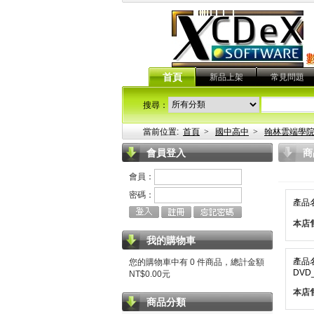
首頁
新品上架
常見問題
搜尋：
當前位置:
首頁
>
國中高中
>
翰林雲端學
會員登入
商
會員：
密碼：
產品
本店
我的購物車
產品
您的購物車中有 0 件商品，總計金額
DVD
NT$0.00元
本店
商品分類