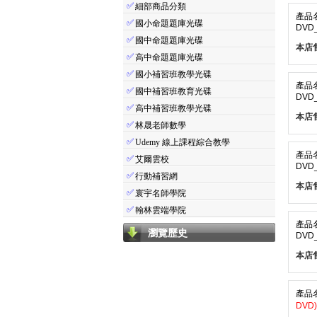
✅
細部商品分類
產品
✅
國小命題題庫光碟
DVD_
✅
國中命題題庫光碟
本店
✅
高中命題題庫光碟
✅
國小補習班教學光碟
產品
✅
國中補習班教育光碟
DVD
✅
高中補習班教學光碟
本店
✅
林晟老師數學
✅
Udemy 線上課程綜合教學
產品
✅
艾爾雲校
DVD_
✅
行動補習網
本店
✅
寰宇名師學院
✅
翰林雲端學院
產品
瀏覽歷史
DVD_
本店
產品
DVD