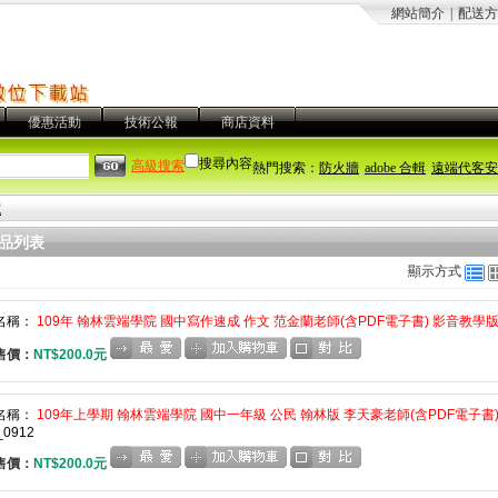
網站簡介
|
配送方
優惠活動
技術公報
商店資料
搜尋內容
高級搜索
熱門搜索：
防火牆
adobe 合輯
遠端代客安
院
品列表
顯示方式
名稱：
109年 翰林雲端學院 國中寫作速成 作文 范金蘭老師(含PDF電子書) 影音教學版
售價：
NT$200.0元
名稱：
109年上學期 翰林雲端學院 國中一年級 公民 翰林版 李天豪老師(含PDF電子書)(
_0912
售價：
NT$200.0元