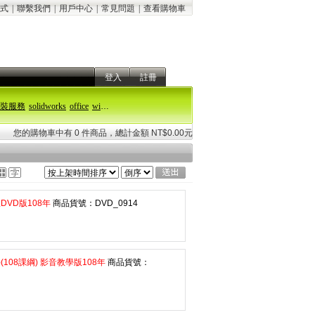
式
|
聯繫我們
|
用戶中心
|
常見問題
|
查看購物車
登入
註冊
裝服務
solidworks
office
windows 11
您的購物車中有 0 件商品，總計金額 NT$0.00元
DVD版108年
商品貨號：DVD_0914
108課綱) 影音教學版108年
商品貨號：