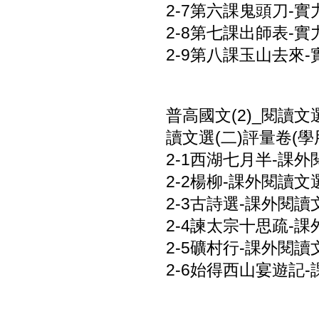
2-7第六課鬼頭刀-實力
2-8第七課出師表-實力
2-9第八課玉山去來-實
普高國文(2)_閱讀
讀文選(二)評量卷(學用
2-1西湖七月半-課外閱
2-2楊柳-課外閱讀文選
2-3古詩選-課外閱讀文
2-4諫太宗十思疏-課
2-5礦村行-課外閱讀文
2-6始得西山宴遊記-