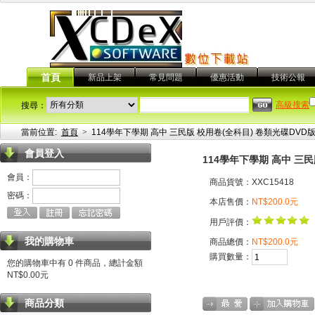
首頁
新品上架
常見問題
優惠活動
技術公報
高級搜索
搜尋：
當前位置:
首頁
>
114學年下學期 高中 三民版 校用卷(全科目) 卷類光碟DVD
會員登入
114學年下學期 高中 三民
會員：
商品貨號：XXC15418
密碼：
本店售價：
NT$200.0元
用戶評價：
我的購物車
商品總價：
NT$200.0元
購買數量：
您的購物車中有 0 件商品，總計金額
NT$0.00元
商品分類