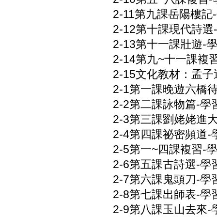
2-11第九課岳陽樓記-
2-12第十課現代詩選-
2-13第十一課壯遊-學
2-14第九~十一課複習
2-15文化教材：孟子選
2-1第一課晚遊六橋待月
2-2第二課詠物篇-學習
2-3第三課劉姥姥進大觀
2-4第四課祕密頻道-學
2-5第一~四課複習-學
2-6第五課古詩選-學習
2-7第六課鬼頭刀-學習
2-8第七課出師表-學習
2-9第八課玉山去來-學