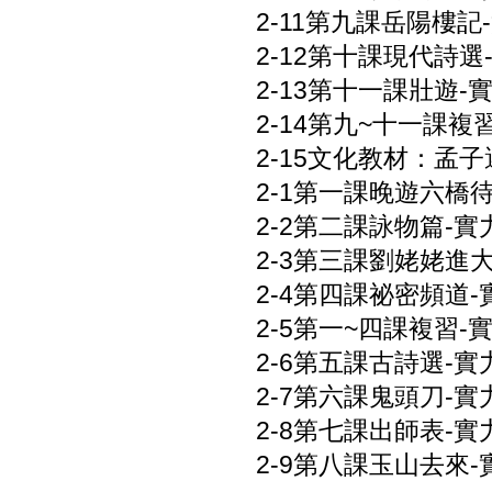
2-11第九課岳陽樓記-
2-12第十課現代詩選-
2-13第十一課壯遊-實
2-14第九~十一課複習
2-15文化教材：孟子選
2-1第一課晚遊六橋待月
2-2第二課詠物篇-實力
2-3第三課劉姥姥進大觀
2-4第四課祕密頻道-實
2-5第一~四課複習-實
2-6第五課古詩選-實力
2-7第六課鬼頭刀-實力
2-8第七課出師表-實力
2-9第八課玉山去來-實