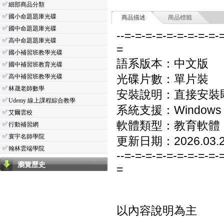
✅
細部商品分類
✅
國小命題題庫光碟
商品描述
商品標籤
✅
國中命題題庫光碟
--=-=-=-=-=-=-=-=-=-
✅
高中命題題庫光碟
=
✅
國小補習班教學光碟
語系版本：中文版
✅
國中補習班教育光碟
✅
光碟片數：單片裝
高中補習班教學光碟
✅
林晟老師數學
安裝說明：直接安裝
✅
Udemy 線上課程綜合教學
系統支援：Windows 7/8
✅
艾爾雲校
軟體類型：教育軟體
✅
行動補習網
✅
寰宇名師學院
更新日期：2026.03.
✅
翰林雲端學院
--=-=-=-=-=-=-=-=-=-
瀏覽歷史
=
以內容說明為主