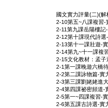
國文實力評量(二)(解析
2-10第五~八課複習-
2-11第九課岳陽樓記-
2-12第十課現代詩選-
2-13第十一課壯遊-實
2-14第九~十一課複習
2-15文化教材：孟子選
2-1第一課晚遊六橋待月
2-2第二課詠物篇-實力
2-3第三課劉姥姥進大觀
2-4第四課祕密頻道-實
2-5第一~四課複習-實
2-6第五課古詩選-實力