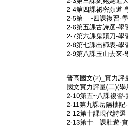
2-3第三課劉姥姥進大觀
2-4第四課祕密頻道-學
2-5第一~四課複習-學
2-6第五課古詩選-學習
2-7第六課鬼頭刀-學習
2-8第七課出師表-學習
2-9第八課玉山去來-學
普高國文(2)_實力評
國文實力評量(二)(學用
2-10第五~八課複習-
2-11第九課岳陽樓記-
2-12第十課現代詩選-
2-13第十一課壯遊-實