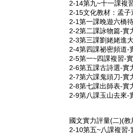
2-14第九~十一課複習
2-15文化教材：孟子選
2-1第一課晚遊六橋待月
2-2第二課詠物篇-實力
2-3第三課劉姥姥進大觀
2-4第四課祕密頻道-實
2-5第一~四課複習-實
2-6第五課古詩選-實力
2-7第六課鬼頭刀-實力
2-8第七課出師表-實力
2-9第八課玉山去來-實
國文實力評量(二)(教用
2-10第五~八課複習-