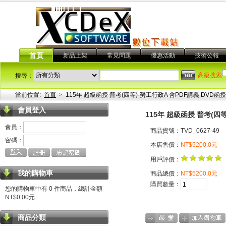
首頁
新品上架
常見問題
優惠活動
技術公報
高級搜索
搜尋：
當前位置:
首頁
>
115年 超級函授 普考(四等)-勞工行政A 含PDF講義 DVD函授課
會員登入
115年 超級函授 普考(四等
會員：
商品貨號：TVD_0627-49
密碼：
本店售價：
NT$5200.0元
用戶評價：
我的購物車
商品總價：
NT$5200.0元
購買數量：
您的購物車中有 0 件商品，總計金額
NT$0.00元
商品分類