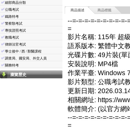
✅
細部商品分類
✅
公職考試
商品描述
商品標籤
✅
鐵路特考
--=-=-=-=-=-=-=-=-=-
✅
警察類考試
=
✅
專技證照考試
影片名稱: 115年 超
✅
教職考試
✅
語系版本: 繁體中文
律師法官考試
✅
學士後中 / 西 / 獸醫課程
光碟片數: 49片裝(單
✅
調查局、國安局、外交人員
安裝說明: MP4檔
✅
關務特考
作業平臺: Windows 7/
瀏覽歷史
影片類型: 公職考試
更新日期: 2026.03.1
相關網址: https://www
軟體簡介: (以官方網
--=-=-=-=-=-=-=-=-=-
=