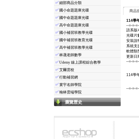
✅
細部商品分類
✅
國小命題題庫光碟
商品
✅
國中命題題庫光碟
114學
✅
高中命題題庫光碟
--=-=-=
語系版
✅
國小補習班教學光碟
光碟片
✅
國中補習班教育光碟
安裝說
系統支援：
✅
高中補習班教學光碟
軟體類
✅
林晟老師數學
更新日期：
--=-=-=
✅
Udemy 線上課程綜合教學
✅
艾爾雲校
114學
✅
行動補習網
✅
寰宇名師學院
--=-=-=
✅
翰林雲端學院
瀏覽歷史