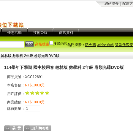
網站簡介
|
配送方
優惠活動
技術公報
商店資料
搜尋內容
高級搜索
熱門搜索：
防火牆
adobe 合輯
遠端代客安
 翰林版 數學科 2年級 卷類光碟DVD版
114學年下學期 國中校用卷 翰林版 數學科 2年級 卷類光碟DVD版
商品貨號：XCC12691
本店售價：
NT$100.0元
用戶評價：
商品總價：
NT$100.0元
購買數量：