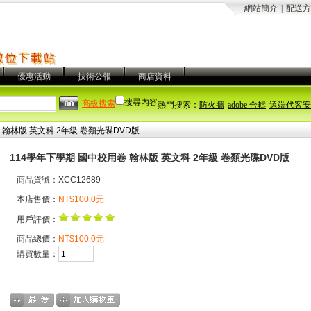
網站簡介
|
配送方
優惠活動
技術公報
商店資料
搜尋內容
高級搜索
熱門搜索：
防火牆
adobe 合輯
遠端代客安
 翰林版 英文科 2年級 卷類光碟DVD版
114學年下學期 國中校用卷 翰林版 英文科 2年級 卷類光碟DVD版
商品貨號：XCC12689
本店售價：
NT$100.0元
用戶評價：
商品總價：
NT$100.0元
購買數量：