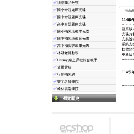
✅
細部商品分類
✅
國小命題題庫光碟
商品
✅
國中命題題庫光碟
114學
✅
高中命題題庫光碟
--=-=-=
語系版
✅
國小補習班教學光碟
光碟片
✅
國中補習班教育光碟
安裝說
系統支援：
✅
高中補習班教學光碟
軟體類
✅
林晟老師數學
更新日期：
--=-=-=
✅
Udemy 線上課程綜合教學
✅
艾爾雲校
114學
✅
行動補習網
✅
寰宇名師學院
--=-=-=
✅
翰林雲端學院
瀏覽歷史