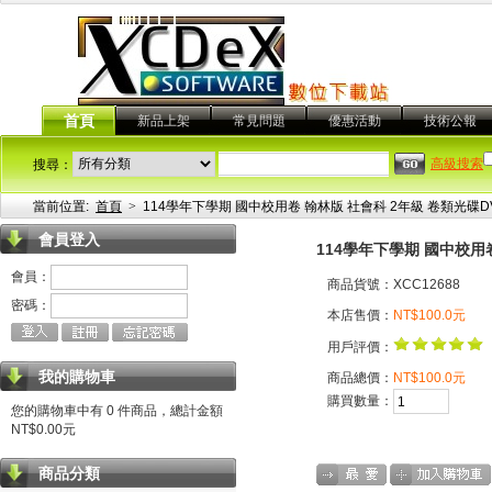
首頁
新品上架
常見問題
優惠活動
技術公報
高級搜索
搜尋：
當前位置:
首頁
>
114學年下學期 國中校用卷 翰林版 社會科 2年級 卷類光碟D
會員登入
114學年下學期 國中校用
會員：
商品貨號：XCC12688
密碼：
本店售價：
NT$100.0元
用戶評價：
我的購物車
商品總價：
NT$100.0元
購買數量：
您的購物車中有 0 件商品，總計金額
NT$0.00元
商品分類