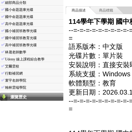
✅
細部商品分類
✅
國小命題題庫光碟
商品描述
商品標籤
✅
國中命題題庫光碟
114學年下學期 國中
✅
高中命題題庫光碟
--=-=-=-=-=-=-=-=-=-
✅
國小補習班教學光碟
=
✅
國中補習班教育光碟
✅
語系版本：中文版
高中補習班教學光碟
✅
林晟老師數學
光碟片數：單片裝
✅
Udemy 線上課程綜合教學
安裝說明：直接安裝
✅
艾爾雲校
系統支援：Windows 7/8
✅
行動補習網
✅
寰宇名師學院
軟體類型：教育
✅
翰林雲端學院
更新日期：2026.03.
瀏覽歷史
--=-=-=-=-=-=-=-=-=-
=