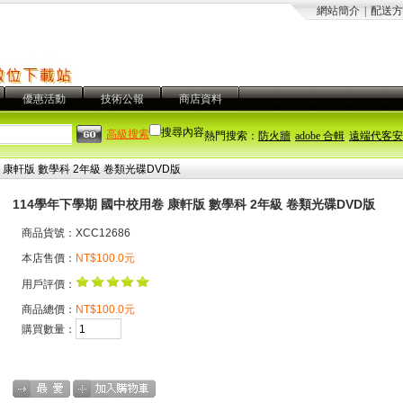
網站簡介
|
配送方
優惠活動
技術公報
商店資料
搜尋內容
高級搜索
熱門搜索：
防火牆
adobe 合輯
遠端代客安
 康軒版 數學科 2年級 卷類光碟DVD版
114學年下學期 國中校用卷 康軒版 數學科 2年級 卷類光碟DVD版
商品貨號：XCC12686
本店售價：
NT$100.0元
用戶評價：
商品總價：
NT$100.0元
購買數量：