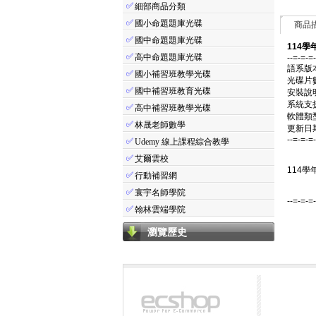
✅
細部商品分類
✅
國小命題題庫光碟
商品
✅
國中命題題庫光碟
114學
✅
高中命題題庫光碟
--=-=-=
語系版
✅
國小補習班教學光碟
光碟片
✅
國中補習班教育光碟
安裝說
系統支援：
✅
高中補習班教學光碟
軟體類
✅
林晟老師數學
更新日期：
--=-=-=
✅
Udemy 線上課程綜合教學
✅
艾爾雲校
114學
✅
行動補習網
✅
寰宇名師學院
--=-=-=
✅
翰林雲端學院
瀏覽歷史