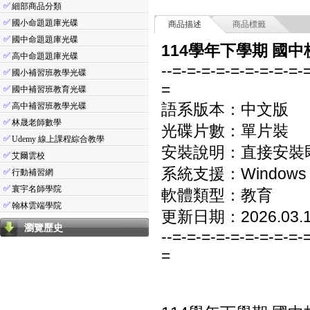
✅
細部商品分類
✅
國小命題題庫光碟
商品描述
商品標籤
✅
國中命題題庫光碟
114學年下學期 國中
✅
高中命題題庫光碟
--=-=-=-=-=-=-=-=-=-
✅
國小補習班教學光碟
=
✅
國中補習班教育光碟
✅
語系版本：中文版
高中補習班教學光碟
✅
林晟老師數學
光碟片數：單片裝
✅
Udemy 線上課程綜合教學
安裝說明：直接安裝
✅
艾爾雲校
系統支援：Windows 7/8
✅
行動補習網
✅
寰宇名師學院
軟體類型：教育
✅
翰林雲端學院
更新日期：2026.03.
瀏覽歷史
--=-=-=-=-=-=-=-=-=-
=