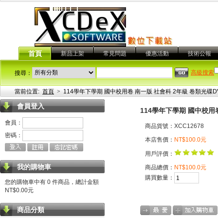
首頁
新品上架
常見問題
優惠活動
技術公報
高級搜索
搜尋：
當前位置:
首頁
>
114學年下學期 國中校用卷 南一版 社會科 2年級 卷類光碟D
會員登入
114學年下學期 國中校用
會員：
商品貨號：XCC12678
密碼：
本店售價：
NT$100.0元
用戶評價：
我的購物車
商品總價：
NT$100.0元
購買數量：
您的購物車中有 0 件商品，總計金額
NT$0.00元
商品分類