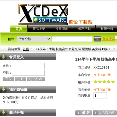
首頁
新品上架
常見問題
優惠活動
技術公報
高級搜索
搜尋：
當前位置:
首頁
>
114學年下學期 技術高中命題光碟 龍騰版 英文科 B版(1、2、
會員登入
114學年下學期 技術高中命
會員：
商品貨號：XXC15364
密碼：
本店售價：
NT$200.0元
用戶評價：
我的購物車
商品總價：
NT$200.0元
購買數量：
您的購物車中有 0 件商品，總計金額
NT$0.00元
商品分類