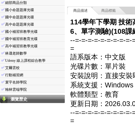
✅
細部商品分類
✅
國小命題題庫光碟
商品描述
商品標籤
✅
國中命題題庫光碟
114學年下學期 技術
✅
高中命題題庫光碟
6、單字測驗)(108課
✅
國小補習班教學光碟
--=-=-=-=-=-=-=-=-=-
✅
國中補習班教育光碟
✅
高中補習班教學光碟
=
✅
林晟老師數學
語系版本：中文版
✅
Udemy 線上課程綜合教學
光碟片數：單片裝
✅
艾爾雲校
安裝說明：直接安裝
✅
行動補習網
✅
寰宇名師學院
系統支援：Windows 7/8
✅
翰林雲端學院
軟體類型：教育
瀏覽歷史
更新日期：2026.03.
--=-=-=-=-=-=-=-=-=-
=