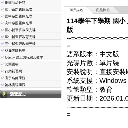
✅
細部商品分類
✅
國小命題題庫光碟
商品描述
商品標籤
✅
國中命題題庫光碟
114學年下學期 國小
✅
高中命題題庫光碟
版
✅
國小補習班教學光碟
--=-=-=-=-=-=-=-=-=-
✅
國中補習班教育光碟
✅
高中補習班教學光碟
=
✅
林晟老師數學
語系版本：中文版
✅
Udemy 線上課程綜合教學
光碟片數：單片裝
✅
艾爾雲校
安裝說明：直接安裝
✅
行動補習網
✅
寰宇名師學院
系統支援：Windows 7/8
✅
翰林雲端學院
軟體類型：教育
瀏覽歷史
更新日期：2026.01.
--=-=-=-=-=-=-=-=-=-
=