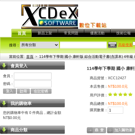
首頁
新品上架
常見問題
優惠活動
技術公報
高級搜索
搜尋：
當前位置:
首頁
>
114學年下學期 國小 康軒版 綜合活動電子書(含課本) 4年級
會員登入
114學年下學期 國小 康
會員：
商品貨號：XCC12427
密碼：
本店售價：
NT$100.0元
用戶評價：
我的購物車
商品總價：
NT$100.0元
購買數量：
您的購物車中有 0 件商品，總計金額
NT$0.00元
商品分類