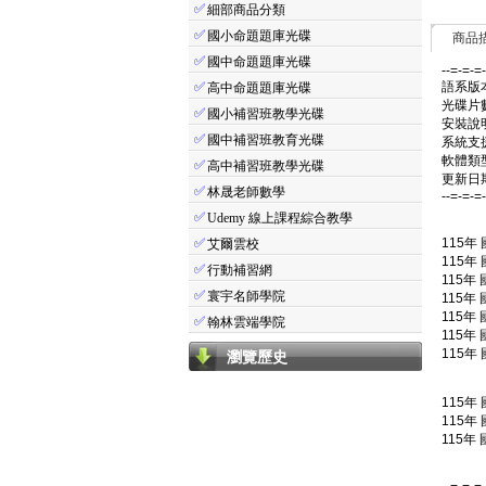
✅
細部商品分類
✅
國小命題題庫光碟
商品
✅
國中命題題庫光碟
--=-=-=
✅
語系版
高中命題題庫光碟
光碟片
✅
國小補習班教學光碟
安裝說
✅
國中補習班教育光碟
系統支援：
軟體類
✅
高中補習班教學光碟
更新日期：
✅
林晟老師數學
--=-=-=
✅
Udemy 線上課程綜合教學
✅
115年
艾爾雲校
115年
✅
行動補習網
115年
✅
寰宇名師學院
115年
115年
✅
翰林雲端學院
115年
115年
瀏覽歷史
115年
115年
115年