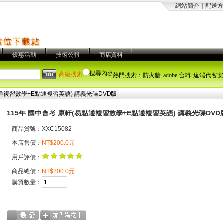
網站簡介
|
配送方
優惠活動
技術公報
商店資料
搜尋內容
高級搜索
熱門搜索：
防火牆
adobe 合輯
遠端代客安
點通複習數學+E點通複習英語) 講義光碟DVD版
115年 國中會考 康軒(易點通複習數學+E點通複習英語) 講義光碟DVD
商品貨號：XXC15082
本店售價：
NT$200.0元
用戶評價：
商品總價：
NT$200.0元
購買數量：