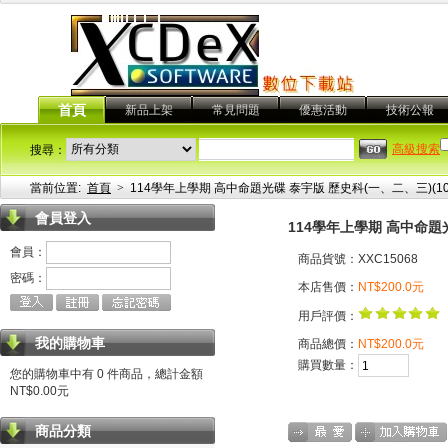
首頁
新品上架
常見問題
優惠活動
技術公報
高級搜索
搜尋：
當前位置:
首頁
>
114學年上學期 高中命題光碟 泰宇版 歷史科(一、二、三)(1
會員登入
114學年上學期 高中命題
會員：
商品貨號：XXC15068
密碼：
本店售價：
NT$200.0元
用戶評價：
我的購物車
商品總價：
NT$200.0元
購買數量：
您的購物車中有 0 件商品，總計金額
NT$0.00元
商品分類