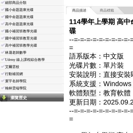
✅
細部商品分類
✅
國小命題題庫光碟
商品描述
商品標籤
✅
國中命題題庫光碟
114學年上學期 高中
✅
高中命題題庫光碟
碟
✅
國小補習班教學光碟
--=-=-=-=-=-=-=-=-=-
✅
國中補習班教育光碟
✅
高中補習班教學光碟
=
✅
林晟老師數學
語系版本：中文版
✅
Udemy 線上課程綜合教學
光碟片數：單片裝
✅
艾爾雲校
安裝說明：直接安裝
✅
行動補習網
✅
寰宇名師學院
系統支援：Windows 7/8
✅
翰林雲端學院
軟體類型：教育軟體
瀏覽歷史
更新日期：2025.09.
--=-=-=-=-=-=-=-=-=-
=