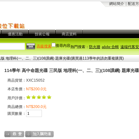
網站簡介
|
配送方
優惠活動
技術公報
商店資料
搜尋內容
高級搜索
熱門搜索：
防火牆
adobe 合輯
遠端代客安
版 地理科(一、二、三)(108課綱) 題庫光碟(購買過113學年的請勿重複購買)
114學年 高中命題光碟 三民版 地理科(一、二、三)(108課綱) 題庫光
商品貨號：XXC15052
本店售價：
NT$200.0元
用戶評價：
商品總價：
NT$200.0元
購買數量：