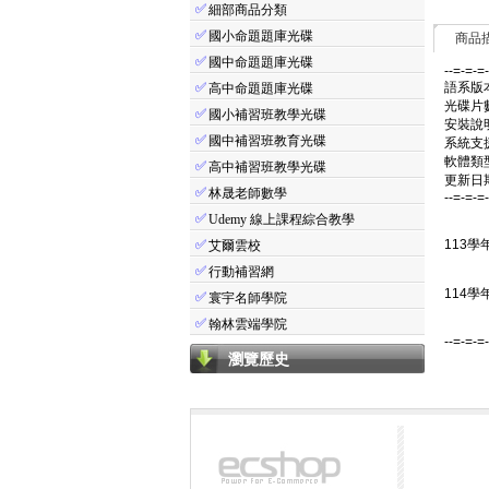
✅
細部商品分類
✅
國小命題題庫光碟
商品
✅
國中命題題庫光碟
--=-=-=
✅
語系版
高中命題題庫光碟
光碟片
✅
國小補習班教學光碟
安裝說
✅
國中補習班教育光碟
系統支援：
軟體類
✅
高中補習班教學光碟
更新日期：
✅
林晟老師數學
--=-=-=
✅
Udemy 線上課程綜合教學
✅
113學
艾爾雲校
✅
行動補習網
114學
✅
寰宇名師學院
✅
翰林雲端學院
--=-=-=
瀏覽歷史