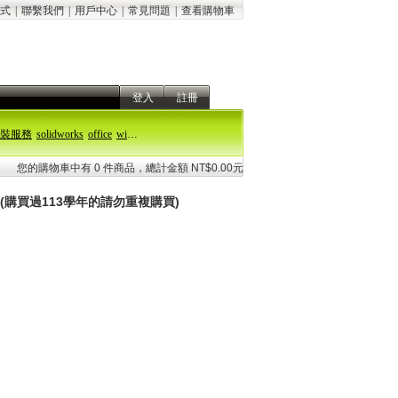
式
|
聯繫我們
|
用戶中心
|
常見問題
|
查看購物車
登入
註冊
裝服務
solidworks
office
windows 11
您的購物車中有 0 件商品，總計金額 NT$0.00元
碟(購買過113學年的請勿重複購買)