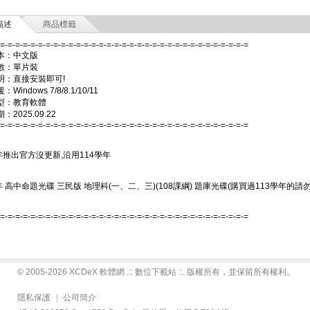
描述
商品標籤
-=-=-=-=-=-=-=-=-=-=-=-=-=-=-=-=-=-=-=-=-=-=-=-=-=-=-=-=-=-=-=-=-=
本：中文版
數：單片裝
明：直接安裝即可!
Windows 7/8/8.1/10/11
型：教育軟體
2025.09.22
-=-=-=-=-=-=-=-=-=-=-=-=-=-=-=-=-=-=-=-=-=-=-=-=-=-=-=-=-=-=-=-=-=
年推出官方沒更新,沿用114學年
年 高中命題光碟 三民版 地理科(一、二、三)(108課綱) 題庫光碟(購買過113學年的請
-=-=-=-=-=-=-=-=-=-=-=-=-=-=-=-=-=-=-=-=-=-=-=-=-=-=-=-=-=-=-=-=-=
© 2005-2026 XCDeX 軟體網 .:: 數位下載站 ::. 版權所有，並保留所有權利。
隱私保護
|
公司簡介