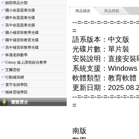
✅
細部商品分類
✅
國小命題題庫光碟
商品描述
商品標籤
✅
國中命題題庫光碟
--=-=-=-=-=-=-=-=-=-
✅
高中命題題庫光碟
=
✅
國小補習班教學光碟
語系版本：中文版
✅
國中補習班教育光碟
✅
光碟片數：單片裝
高中補習班教學光碟
✅
林晟老師數學
安裝說明：直接安裝
✅
Udemy 線上課程綜合教學
系統支援：Windows 7/8
✅
艾爾雲校
軟體類型：教育軟體
✅
行動補習網
✅
寰宇名師學院
更新日期：2025.08.
✅
翰林雲端學院
--=-=-=-=-=-=-=-=-=-
瀏覽歷史
=
南版