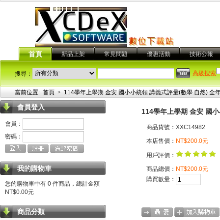
首頁
新品上架
常見問題
優惠活動
技術公報
高級搜索
搜尋：
當前位置:
首頁
>
114學年上學期 金安 國小小統領 講義式評量(數學.自然) 全
會員登入
114學年上學期 金安 國
會員：
商品貨號：XXC14982
密碼：
本店售價：
NT$200.0元
用戶評價：
我的購物車
商品總價：
NT$200.0元
購買數量：
您的購物車中有 0 件商品，總計金額
NT$0.00元
商品分類