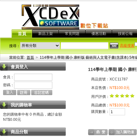
首頁
新品上架
常見問題
優惠活動
技術公報
高級搜索
搜尋：
當前位置:
首頁
>
114學年上學期 國小 康軒版 藝術與人文電子書(含課本) 5年
會員登入
114學年上學期 國小 康
會員：
商品貨號：XCC11787
密碼：
本店售價：
NT$100.0元
用戶評價：
我的購物車
商品總價：
NT$100.0元
購買數量：
您的購物車中有 0 件商品，總計金額
NT$0.00元
商品分類