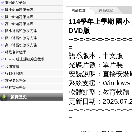
✅
細部商品分類
✅
國小命題題庫光碟
商品描述
商品標籤
✅
國中命題題庫光碟
114學年上學期 國小
✅
高中命題題庫光碟
DVD版
✅
國小補習班教學光碟
--=-=-=-=-=-=-=-=-=-
✅
國中補習班教育光碟
✅
高中補習班教學光碟
=
✅
林晟老師數學
語系版本：中文版
✅
Udemy 線上課程綜合教學
光碟片數：單片裝
✅
艾爾雲校
安裝說明：直接安裝
✅
行動補習網
✅
寰宇名師學院
系統支援：Windows 7/8
✅
翰林雲端學院
軟體類型：教育軟體
瀏覽歷史
更新日期：2025.07.
--=-=-=-=-=-=-=-=-=-
=