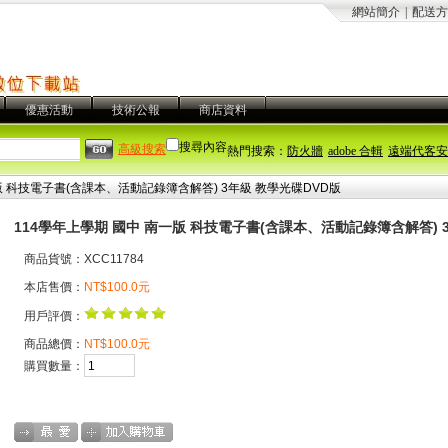
網站簡介
|
配送方
優惠活動
技術公報
商店資料
搜尋內容
高級搜索
熱門搜索：
防火牆
adobe 合輯
遠端代客安
版 科技電子書(含課本、活動記錄簿含解答) 3年級 教學光碟DVD版
114學年上學期 國中 南一版 科技電子書(含課本、活動記錄簿含解答) 
商品貨號：XCC11784
本店售價：
NT$100.0元
用戶評價：
商品總價：
NT$100.0元
購買數量：