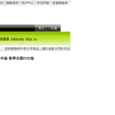
式
|
聯繫我們
|
用戶中心
|
常見問題
|
查看購物車
登入
註冊
裝服務
solidworks
office
windows 11
您的購物車中有 0 件商品，總計金額 NT$0.00元
3年級 教學光碟DVD版