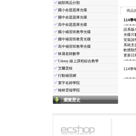
✅
細部商品分類
✅
國小命題題庫光碟
商品
✅
國中命題題庫光碟
114學
✅
高中命題題庫光碟
--=-=-=
語系版
✅
國小補習班教學光碟
光碟片
✅
國中補習班教育光碟
安裝說
系統支援：
✅
高中補習班教學光碟
軟體類
✅
林晟老師數學
更新日期：
--=-=-=
✅
Udemy 線上課程綜合教學
✅
艾爾雲校
114學
✅
行動補習網
--=-=-=
✅
寰宇名師學院
✅
翰林雲端學院
瀏覽歷史