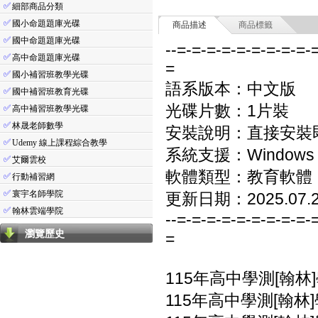
✅
細部商品分類
✅
國小命題題庫光碟
商品描述
商品標籤
✅
國中命題題庫光碟
--=-=-=-=-=-=-=-=-=-
✅
高中命題題庫光碟
=
✅
國小補習班教學光碟
語系版本：中文版
✅
國中補習班教育光碟
光碟片數：1片裝
✅
高中補習班教學光碟
✅
林晟老師數學
安裝說明：直接安裝
✅
Udemy 線上課程綜合教學
系統支援：Windows 7/8
✅
艾爾雲校
軟體類型：教育軟體
✅
行動補習網
✅
寰宇名師學院
更新日期：2025.07.
✅
翰林雲端學院
--=-=-=-=-=-=-=-=-=-
瀏覽歷史
=
115年高中學測[翰林
115年高中學測[翰林