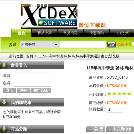
首頁
新品上架
常見問題
優惠活動
技術公報
高級搜索
搜尋：
當前位置:
首頁
>
115年高中學測 翰林 翰林高中學測週計畫 試題光碟
會員登入
115年高中學測 翰林 翰
會員：
商品貨號：XDVD_0140
密碼：
本店售價：
NT$200.0元
用戶評價：
我的購物車
商品總價：
NT$200.0元
購買數量：
您的購物車中有 0 件商品，總計金額
NT$0.00元
商品分類