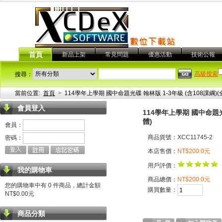
首頁
新品上架
常見問題
優惠活動
技術公報
高級搜索
搜尋：
當前位置:
首頁
>
114學年上學期 國中命題光碟 翰林版 1-3年級 (含108課綱
會員登入
114學年上學期 國中命題光
體)
會員：
商品貨號：XCC11745-2
密碼：
本店售價：
NT$200.0元
用戶評價：
我的購物車
商品總價：
NT$200.0元
您的購物車中有 0 件商品，總計金額
購買數量：
NT$0.00元
商品分類