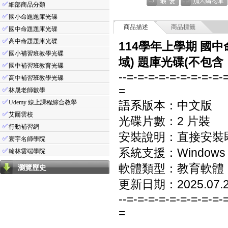
✅
細部商品分類
✅
國小命題題庫光碟
商品描述
商品標籤
✅
國中命題題庫光碟
✅
高中命題題庫光碟
114學年上學期 國中
✅
國小補習班教學光碟
域) 題庫光碟(不包含
✅
國中補習班教育光碟
--=-=-=-=-=-=-=-=-=-
✅
高中補習班教學光碟
=
✅
林晟老師數學
✅
Udemy 線上課程綜合教學
語系版本：中文版
✅
艾爾雲校
光碟片數：2 片裝
✅
行動補習網
安裝說明：直接安裝
✅
寰宇名師學院
系統支援：Windows 7/8
✅
翰林雲端學院
軟體類型：教育軟體
瀏覽歷史
更新日期：2025.07.
--=-=-=-=-=-=-=-=-=-
=