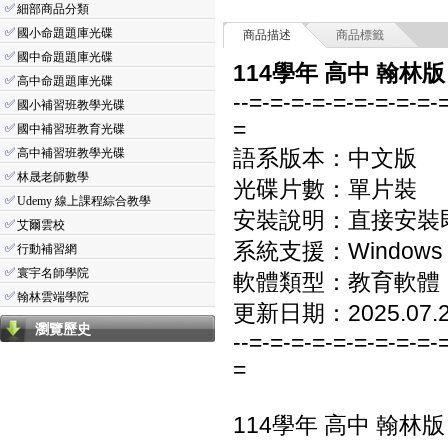
✅
細部商品分類
✅
國小命題題庫光碟
商品描述
商品標籤
✅
國中命題題庫光碟
114學年 高中 翰林
✅
高中命題題庫光碟
--=-=-=-=-=-=-=-=-=-
✅
國小補習班教學光碟
=
✅
國中補習班教育光碟
✅
語系版本：中文版
高中補習班教學光碟
✅
林晟老師數學
光碟片數：單片裝
✅
Udemy 線上課程綜合教學
安裝說明：直接安裝
✅
艾爾雲校
系統支援：Windows 7/8
✅
行動補習網
✅
寰宇名師學院
軟體類型：教育軟體
✅
翰林雲端學院
更新日期：2025.07.
瀏覽歷史
--=-=-=-=-=-=-=-=-=-
=
114學年 高中 翰林