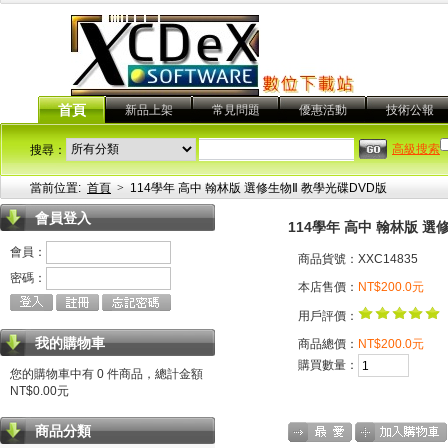
首頁
新品上架
常見問題
優惠活動
技術公報
高級搜索
搜尋：
當前位置:
首頁
>
114學年 高中 翰林版 選修生物Ⅱ 教學光碟DVD版
會員登入
114學年 高中 翰林版 選
會員：
商品貨號：XXC14835
密碼：
本店售價：
NT$200.0元
用戶評價：
我的購物車
商品總價：
NT$200.0元
購買數量：
您的購物車中有 0 件商品，總計金額
NT$0.00元
商品分類