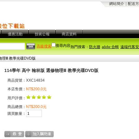
網站簡介
|
配送方
優惠活動
技術公報
商店資料
搜尋內容
高級搜索
熱門搜索：
防火牆
adobe 合輯
遠端代客安
物理Ⅲ 教學光碟DVD版
114學年 高中 翰林版 選修物理Ⅲ 教學光碟DVD版
商品貨號：XXC14834
本店售價：
NT$200.0元
用戶評價：
商品總價：
NT$200.0元
購買數量：