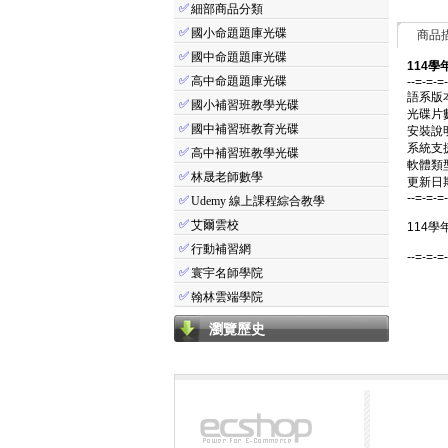
✅
細部商品分類
✅
國小命題題庫光碟
商品
✅
國中命題題庫光碟
114學
✅
高中命題題庫光碟
--=-=-=
語系版
✅
國小補習班教學光碟
光碟片
✅
國中補習班教育光碟
安裝說
系統支援：
✅
高中補習班教學光碟
軟體類
✅
林晟老師數學
更新日期：
--=-=-=
✅
Udemy 線上課程綜合教學
✅
艾爾雲校
114學
✅
行動補習網
--=-=-=
✅
寰宇名師學院
✅
翰林雲端學院
瀏覽歷史