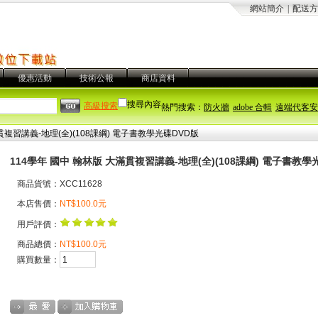
網站簡介
|
配送方
優惠活動
技術公報
商店資料
搜尋內容
高級搜索
熱門搜索：
防火牆
adobe 合輯
遠端代客安
貫複習講義-地理(全)(108課綱) 電子書教學光碟DVD版
114學年 國中 翰林版 大滿貫複習講義-地理(全)(108課綱) 電子書教學
商品貨號：XCC11628
本店售價：
NT$100.0元
用戶評價：
商品總價：
NT$100.0元
購買數量：