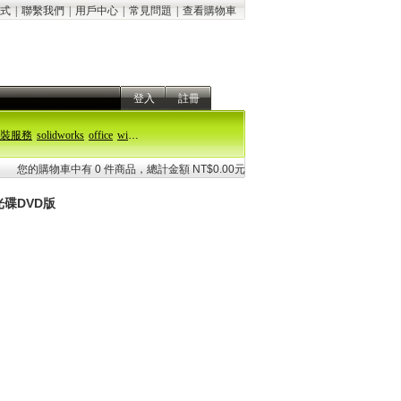
式
|
聯繫我們
|
用戶中心
|
常見問題
|
查看購物車
登入
註冊
裝服務
solidworks
office
windows 11
您的購物車中有 0 件商品，總計金額 NT$0.00元
光碟DVD版