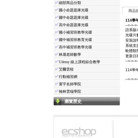
✅
細部商品分類
✅
國小命題題庫光碟
商品
✅
國中命題題庫光碟
114學
✅
高中命題題庫光碟
--=-=-=
語系版
✅
國小補習班教學光碟
光碟片
✅
國中補習班教育光碟
安裝說
系統支援：
✅
高中補習班教學光碟
軟體類
✅
林晟老師數學
更新日期：
--=-=-=
✅
Udemy 線上課程綜合教學
✅
艾爾雲校
114學
✅
行動補習網
--=-=-=
✅
寰宇名師學院
✅
翰林雲端學院
瀏覽歷史