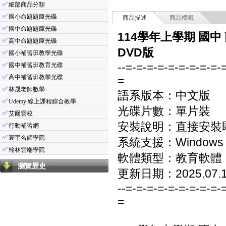
✅
細部商品分類
✅
國小命題題庫光碟
商品描述
商品標籤
✅
國中命題題庫光碟
114學年上學期 國中
✅
高中命題題庫光碟
DVD版
✅
國小補習班教學光碟
--=-=-=-=-=-=-=-=-=-
✅
國中補習班教育光碟
✅
高中補習班教學光碟
=
✅
林晟老師數學
語系版本：中文版
✅
Udemy 線上課程綜合教學
光碟片數：單片裝
✅
艾爾雲校
安裝說明：直接安裝
✅
行動補習網
✅
寰宇名師學院
系統支援：Windows 7/8
✅
翰林雲端學院
軟體類型：教育軟體
瀏覽歷史
更新日期：2025.07.
--=-=-=-=-=-=-=-=-=-
=