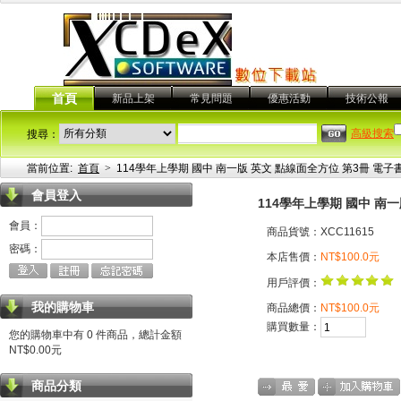
首頁
新品上架
常見問題
優惠活動
技術公報
高級搜索
搜尋：
當前位置:
首頁
>
114學年上學期 國中 南一版 英文 點線面全方位 第3冊 電子
會員登入
114學年上學期 國中 南
會員：
商品貨號：XCC11615
密碼：
本店售價：
NT$100.0元
用戶評價：
我的購物車
商品總價：
NT$100.0元
購買數量：
您的購物車中有 0 件商品，總計金額
NT$0.00元
商品分類