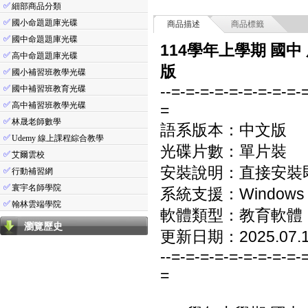
✅
細部商品分類
✅
國小命題題庫光碟
商品描述
商品標籤
✅
國中命題題庫光碟
114學年上學期 國中
✅
高中命題題庫光碟
版
✅
國小補習班教學光碟
--=-=-=-=-=-=-=-=-=-
✅
國中補習班教育光碟
✅
高中補習班教學光碟
=
✅
林晟老師數學
語系版本：中文版
✅
Udemy 線上課程綜合教學
光碟片數：單片裝
✅
艾爾雲校
安裝說明：直接安裝
✅
行動補習網
✅
寰宇名師學院
系統支援：Windows 7/8
✅
翰林雲端學院
軟體類型：教育軟體
瀏覽歷史
更新日期：2025.07.
--=-=-=-=-=-=-=-=-=-
=