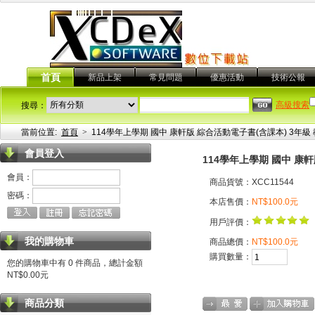
首頁
新品上架
常見問題
優惠活動
技術公報
高級搜索
搜尋：
當前位置:
首頁
>
114學年上學期 國中 康軒版 綜合活動電子書(含課本) 3年級
會員登入
114學年上學期 國中 康
會員：
商品貨號：XCC11544
密碼：
本店售價：
NT$100.0元
用戶評價：
我的購物車
商品總價：
NT$100.0元
購買數量：
您的購物車中有 0 件商品，總計金額
NT$0.00元
商品分類