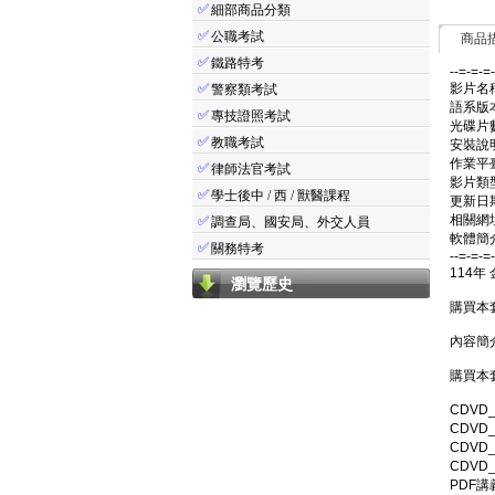
✅
細部商品分類
✅
公職考試
商品
✅
鐵路特考
--=-=-=
✅
影片名稱
警察類考試
語系版
✅
專技證照考試
光碟片數
✅
教職考試
安裝說
作業平臺：
✅
律師法官考試
影片類
✅
學士後中 / 西 / 獸醫課程
更新日期:
相關網址: 
✅
調查局、國安局、外交人員
軟體簡介
✅
關務特考
--=-=-=
114年
瀏覽歷史
購買本
內容簡
購買本
CDVD
CDVD
CDVD
CDVD
PDF講