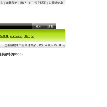
式
|
聯繫我們
|
用戶中心
|
常見問題
|
查看購物車
登入
註冊
裝服務
solidworks
office
windows 11
您的購物車中有 0 件商品，總計金額 NT$0.00元
裝)(特價8000)