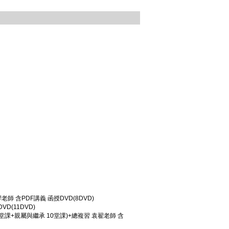
老師 含PDF講義 函授DVD(8DVD)
D(11DVD)
 04堂課+親屬與繼承 10堂課)+總複習 袁翟老師 含