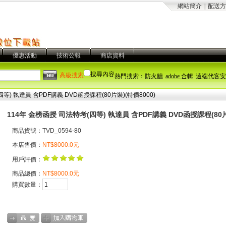
網站簡介
|
配送方
優惠活動
技術公報
商店資料
搜尋內容
高級搜索
熱門搜索：
防火牆
adobe 合輯
遠端代客安
等) 執達員 含PDF講義 DVD函授課程(80片裝)(特價8000)
114年 金榜函授 司法特考(四等) 執達員 含PDF講義 DVD函授課程(80片
商品貨號：TVD_0594-80
本店售價：
NT$8000.0元
用戶評價：
商品總價：
NT$8000.0元
購買數量：