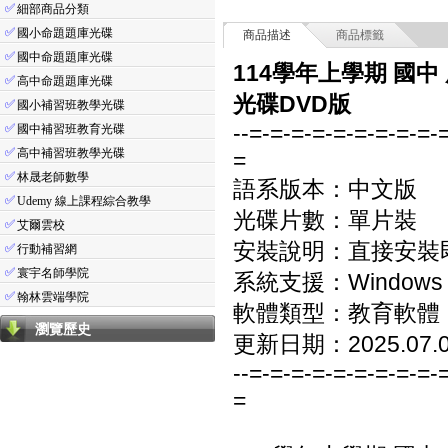
✅
細部商品分類
✅
國小命題題庫光碟
商品描述
商品標籤
✅
國中命題題庫光碟
114學年上學期 國中
✅
高中命題題庫光碟
光碟DVD版
✅
國小補習班教學光碟
--=-=-=-=-=-=-=-=-=-
✅
國中補習班教育光碟
✅
高中補習班教學光碟
=
✅
林晟老師數學
語系版本：中文版
✅
Udemy 線上課程綜合教學
光碟片數：單片裝
✅
艾爾雲校
安裝說明：直接安裝
✅
行動補習網
✅
寰宇名師學院
系統支援：Windows 7/8
✅
翰林雲端學院
軟體類型：教育軟體
瀏覽歷史
更新日期：2025.07.
--=-=-=-=-=-=-=-=-=-
=