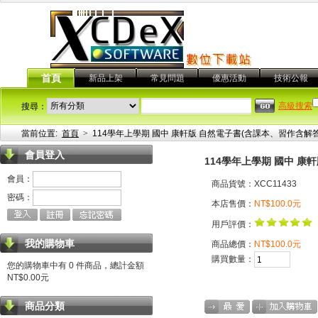
首頁
新品上架
常見問題
優惠活動
技術公報
高級搜索
搜尋：
當前位置:
首頁
>
114學年上學期 國中 康軒版 自然電子書(含課本、習作含解答
會員登入
114學年上學期 國中 康
會員：
商品貨號：XCC11433
密碼：
本店售價：
NT$100.0元
用戶評價：
我的購物車
商品總價：
NT$100.0元
購買數量：
您的購物車中有 0 件商品，總計金額
NT$0.00元
商品分類