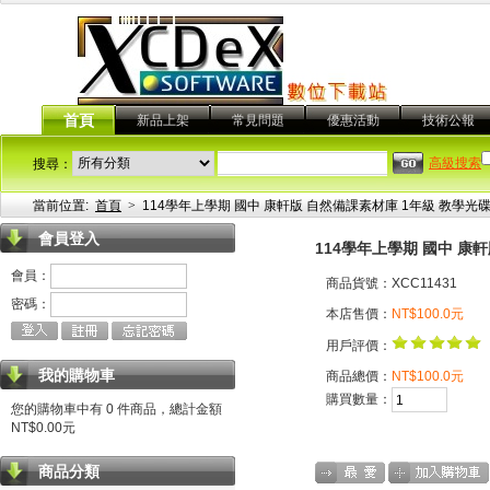
首頁
新品上架
常見問題
優惠活動
技術公報
高級搜索
搜尋：
當前位置:
首頁
>
114學年上學期 國中 康軒版 自然備課素材庫 1年級 教學光碟
會員登入
114學年上學期 國中 康
會員：
商品貨號：XCC11431
密碼：
本店售價：
NT$100.0元
用戶評價：
我的購物車
商品總價：
NT$100.0元
購買數量：
您的購物車中有 0 件商品，總計金額
NT$0.00元
商品分類