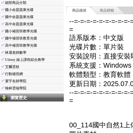
✅
細部商品分類
✅
國小命題題庫光碟
商品描述
商品標籤
✅
國中命題題庫光碟
--=-=-=-=-=-=-=-=-=-
✅
高中命題題庫光碟
=
✅
國小補習班教學光碟
語系版本：中文版
✅
國中補習班教育光碟
✅
光碟片數：單片裝
高中補習班教學光碟
✅
林晟老師數學
安裝說明：直接安裝
✅
Udemy 線上課程綜合教學
系統支援：Windows 7/8
✅
艾爾雲校
軟體類型：教育軟體
✅
行動補習網
✅
寰宇名師學院
更新日期：2025.07.
✅
翰林雲端學院
--=-=-=-=-=-=-=-=-=-
瀏覽歷史
=
00_114國中自然1