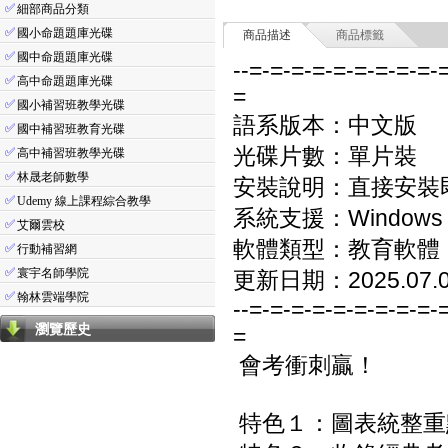
✅
細部商品分類
✅
國小命題題庫光碟
商品描述
商品標籤
✅
國中命題題庫光碟
--=-=-=-=-=-=-=-=-=-
✅
高中命題題庫光碟
=
✅
國小補習班教學光碟
語系版本：中文版
✅
國中補習班教育光碟
光碟片數：單片裝
✅
高中補習班教學光碟
✅
林晟老師數學
安裝說明：直接安裝
✅
Udemy 線上課程綜合教學
系統支援：Windows 7/8
✅
艾爾雲校
軟體類型：教育軟體
✅
行動補習網
✅
寰宇名師學院
更新日期：2025.07.
✅
翰林雲端學院
--=-=-=-=-=-=-=-=-=-
瀏覽歷史
=
會考衝刺贏！
特色１：圖表統整重