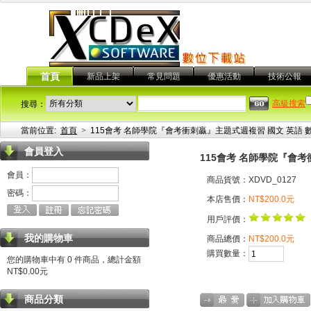
首頁
新品上架
常見問題
優惠活動
技術公報
高級搜索
搜尋：
當前位置:
首頁
>
115會考 名師學院『會考衝刺贏』主題式週複習 國文 英語 數學
會員登入
115會考 名師學院『會考
會員：
商品貨號：XDVD_0127
密碼：
本店售價：
NT$200.0元
用戶評價：
我的購物車
商品總價：
NT$200.0元
購買數量：
您的購物車中有 0 件商品，總計金額
NT$0.00元
商品分類