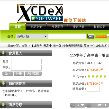
首頁
新品上架
常見問題
優惠活動
技術公報
高級搜索
搜尋：
當前位置:
首頁
>
115學年 升高中 南一版 超會考複習講義-英文(全)(108課綱
會員登入
115學年 升高中 南一版 
會員：
商品貨號：XCC11342
密碼：
本店售價：
NT$100.0元
用戶評價：
我的購物車
商品總價：
NT$100.0元
購買數量：
您的購物車中有 0 件商品，總計金額
NT$0.00元
商品分類