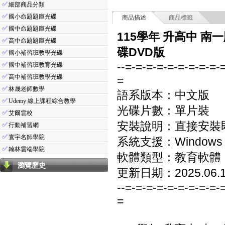
✅
細部商品分類
✅
國小命題題庫光碟
商品描述
商品標籤
✅
國中命題題庫光碟
115學年 升高中 南
✅
高中命題題庫光碟
碟DVD版
✅
國小補習班教學光碟
--=-=-=-=-=-=-=-=-=-
✅
國中補習班教育光碟
✅
高中補習班教學光碟
=
✅
林晟老師數學
語系版本：中文版
✅
Udemy 線上課程綜合教學
光碟片數：單片裝
✅
艾爾雲校
安裝說明：直接安裝
✅
行動補習網
✅
寰宇名師學院
系統支援：Windows 7/8
✅
翰林雲端學院
軟體類型：教育軟體
瀏覽歷史
更新日期：2025.06.
--=-=-=-=-=-=-=-=-=-
=