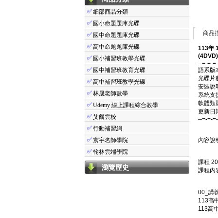
✅
細部商品分類
✅
國小命題題庫光碟
商品
✅
國中命題題庫光碟
✅
高中命題題庫光碟
113年
(4DVD)
✅
國小補習班教學光碟
--=-=-=
✅
國中補習班教育光碟
語系版
光碟片
✅
高中補習班教學光碟
安裝說
✅
林晟老師數學
系統支援：
軟體類
✅
Udemy 線上課程綜合教學
更新日期：
✅
艾爾雲校
--=-=-=
✅
行動補習網
✅
寰宇名師學院
內容說明
✅
翰林雲端學院
課程 2
瀏覽歷史
課程內容
00_講
113高
113高