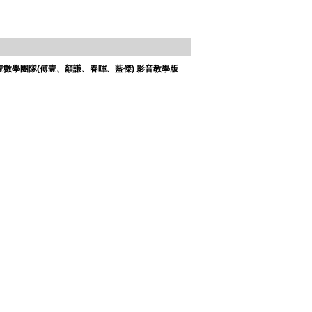
：傅壹數學團隊(傅壹、顏謙、春暉、藍傑) 影音教學版