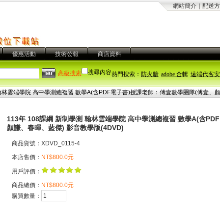
網站簡介
|
配送方
優惠活動
技術公報
商店資料
搜尋內容
高級搜索
熱門搜索：
防火牆
adobe 合輯
遠端代客安
測 翰林雲端學院 高中學測總複習 數學A(含PDF電子書)授課老師：傅壹數學團隊(傅壹、顏
113年 108課綱 新制學測 翰林雲端學院 高中學測總複習 數學A(含
顏謙、春暉、藍傑) 影音教學版(4DVD)
商品貨號：XDVD_0115-4
本店售價：
NT$800.0元
用戶評價：
商品總價：
NT$800.0元
購買數量：