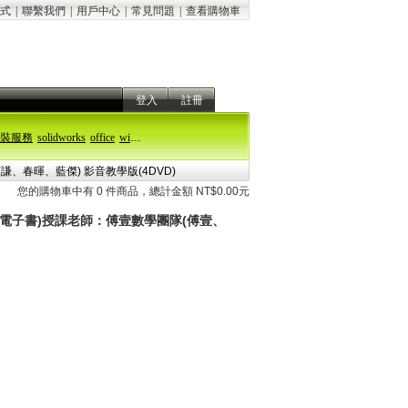
式
|
聯繫我們
|
用戶中心
|
常見問題
|
查看購物車
登入
註冊
裝服務
solidworks
office
windows 11
謙、春暉、藍傑) 影音教學版(4DVD)
您的購物車中有 0 件商品，總計金額 NT$0.00元
PDF電子書)授課老師：傅壹數學團隊(傅壹、