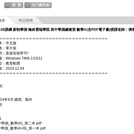
描述
商品標籤
 108課綱 新制學測 翰林雲端學院 高中學測總複習 數學A(含PDF電子書)授課老師
-=-=-=-=-=-=-=-=-=-=-=-=-=-=-=-=-=-=-=-=-=-=-=-=-=-=-=-=-=-=-=-=-=
本：中文版
數：單片裝
明：直接安裝即可!
Windows 7/8/8.1/10/11
型：教育軟體
2024.12.04
-=-=-=-=-=-=-=-=-=-=-=-=-=-=-=-=-=-=-=-=-=-=-=-=-=-=-=-=-=-=-=-=-=
:
024年9月 購買、製作
:
義
中學測_數學(A)_第二本.pdf
中學測_數學(A+B)_第一本.pdf