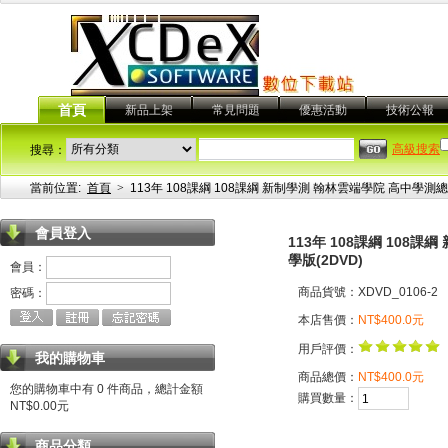
首頁
新品上架
常見問題
優惠活動
技術公報
高級搜索
搜尋：
當前位置:
首頁
>
113年 108課綱 108課綱 新制學測 翰林雲端學院 高中學測
會員登入
113年 108課綱 108
學版(2DVD)
會員：
商品貨號：XDVD_0106-2
密碼：
本店售價：
NT$400.0元
用戶評價：
我的購物車
商品總價：
NT$400.0元
您的購物車中有 0 件商品，總計金額
購買數量：
NT$0.00元
商品分類