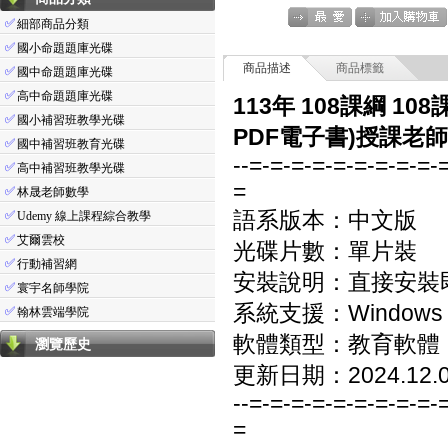
✅
細部商品分類
✅
國小命題題庫光碟
商品描述
商品標籤
✅
國中命題題庫光碟
✅
高中命題題庫光碟
113年 108課綱 
✅
國小補習班教學光碟
PDF電子書)授課老師
✅
國中補習班教育光碟
--=-=-=-=-=-=-=-=-=-
✅
高中補習班教學光碟
=
✅
林晟老師數學
✅
語系版本：中文版
Udemy 線上課程綜合教學
✅
艾爾雲校
光碟片數：單片裝
✅
行動補習網
安裝說明：直接安裝
✅
寰宇名師學院
系統支援：Windows 7/8
✅
翰林雲端學院
軟體類型：教育軟體
瀏覽歷史
更新日期：2024.12.
--=-=-=-=-=-=-=-=-=-
=