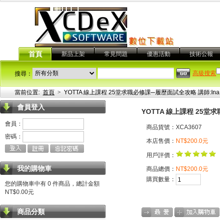
首頁
新品上架
常見問題
優惠活動
技術公報
高級搜索
搜尋：
當前位置:
首頁
>
YOTTA 線上課程 25堂求職必修課─履歷面試全攻略 講師:Ina
會員登入
YOTTA 線上課程 25堂
會員：
商品貨號：XCA3607
密碼：
本店售價：
NT$200.0元
用戶評價：
我的購物車
商品總價：
NT$200.0元
購買數量：
您的購物車中有 0 件商品，總計金額
NT$0.00元
商品分類