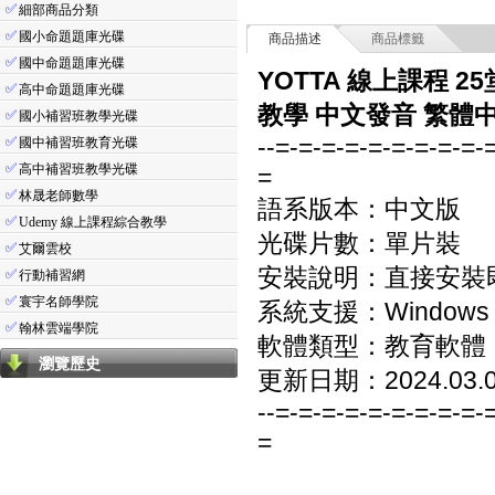
✅
細部商品分類
✅
國小命題題庫光碟
商品描述
商品標籤
✅
國中命題題庫光碟
YOTTA 線上課程 2
✅
高中命題題庫光碟
教學 中文發音 繁體中
✅
國小補習班教學光碟
--=-=-=-=-=-=-=-=-=-
✅
國中補習班教育光碟
✅
高中補習班教學光碟
=
✅
林晟老師數學
語系版本：中文版
✅
Udemy 線上課程綜合教學
光碟片數：單片裝
✅
艾爾雲校
安裝說明：直接安裝
✅
行動補習網
✅
寰宇名師學院
系統支援：Windows 7/8
✅
翰林雲端學院
軟體類型：教育軟體
瀏覽歷史
更新日期：2024.03.
--=-=-=-=-=-=-=-=-=-
=